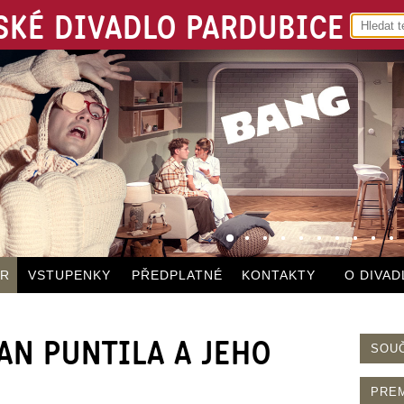
KÉ DIVADLO PARDUBICE
ÁR
VSTUPENKY
PŘEDPLATNÉ
KONTAKTY
O DIVAD
 PAN PUNTILA A JEHO
SOU
PRE