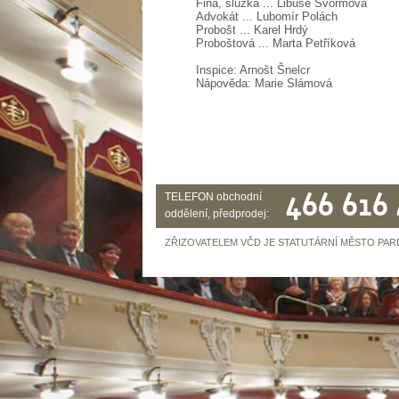
Fina, služka ... Libuše Švormová
Advokát ... Lubomír Polách
Probošt ... Karel Hrdý
Proboštová ... Marta Petříková
Inspice: Arnošt Šnelcr
Nápověda: Marie Slámová
466 616
TELEFON obchodní
oddělení, předprodej:
ZŘIZOVATELEM VČD JE STATUTÁRNÍ MĚSTO PAR