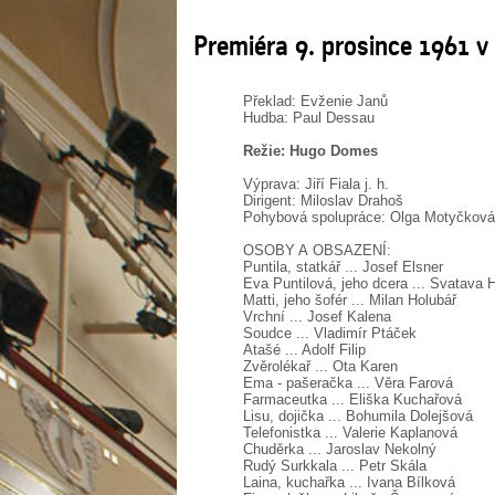
Premiéra 9. prosince 1961 
Překlad: Evženie Janů
Hudba: Paul Dessau
Režie: Hugo Domes
Výprava: Jiří Fiala j. h.
Dirigent: Miloslav Drahoš
Pohybová spolupráce: Olga Motyčková
OSOBY A OBSAZENÍ:
Puntila, statkář ... Josef Elsner
Eva Puntilová, jeho dcera ... Svatava
Matti, jeho šofér ... Milan Holubář
Vrchní ... Josef Kalena
Soudce ... Vladimír Ptáček
Atašé ... Adolf Filip
Zvěrolékař ... Ota Karen
Ema - pašeračka ... Věra Farová
Farmaceutka ... Eliška Kuchařová
Lisu, dojička ... Bohumila Dolejšová
Telefonistka ... Valerie Kaplanová
Chuděrka ... Jaroslav Nekolný
Rudý Surkkala ... Petr Skála
Laina, kuchařka ... Ivana Bílková