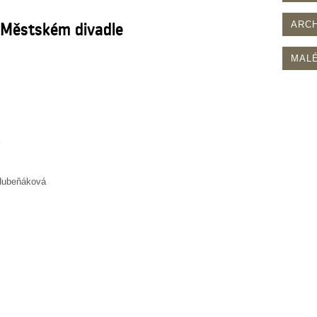
v Městském divadle
ARCH
MALÉ
 Hubeňáková