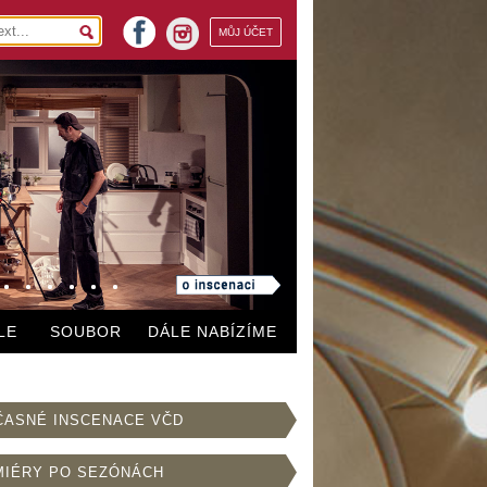
facebook
MŮJ ÚČET
instagram
LE
SOUBOR
DÁLE NABÍZÍME
ČASNÉ INSCENACE VČD
MIÉRY PO SEZÓNÁCH