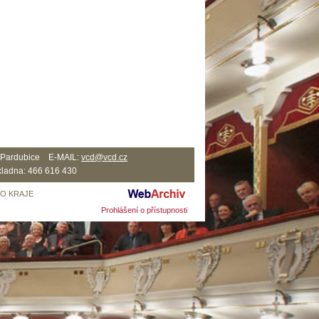
2 Pardubice E-MAIL:
vcd@vcd.cz
ladna: 466 616 430
HO KRAJE
Prohlášení o přístupnosti