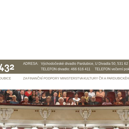
 432
ADRESA:
Východočeské divadlo Pardubice, U Divadla 50, 531 6
TELEFON divadlo: 466 616 411 TELEFON večerní pok
DUBICE
ZA FINANČNÍ PODPORY MINISTERSTVA KULTURY ČR A PARDUBICKÉ