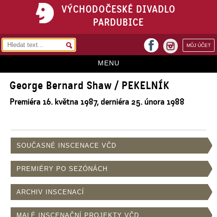
VÝCHODOČESKÉ DIVADLO
PARDUBICE
facebook
MŮJ ÚČET
instagram
MENU
George Bernard Shaw / PEKELNÍK
HOME
Premiéra 16. května 1987, derniéra 25. února 1988
PROGRAM
REPERTOÁR
VSTUPENKY
SOUČASNÉ INSCENACE VČD
PŘEDPLATNÉ
PREMIÉRY PO SEZÓNÁCH
KONTAKTY
ARCHIV INSCENACÍ
O DIVADLE
MALÉ INSCENAČNÍ PROJEKTY VČD