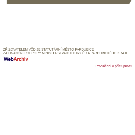
SOUBOR
DÁLE NABÍZÍME
ZŘIZOVATELEM VČD JE STATUTÁRNÍ MĚSTO PARDUBICE
ZA FINANČNÍ PODPORY MINISTERSTVA KULTURY ČR A PARDUBICKÉHO KRAJE
Prohlášení o přístupnosti