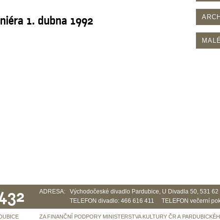
rniéra 1. dubna 1992
ARCH
MALÉ
 432
ADRESA:
Východočeské divadlo Pardubice, U Divadla 50, 531 6
TELEFON divadlo: 466 616 411 TELEFON večerní pok
DUBICE
ZA FINANČNÍ PODPORY MINISTERSTVA KULTURY ČR A PARDUBICKÉ