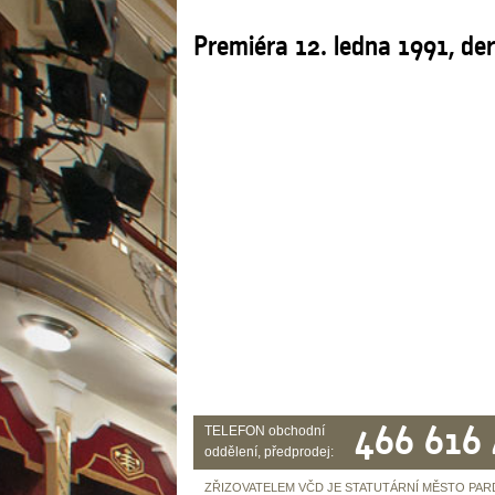
Premiéra 12. ledna 1991, de
466 616
TELEFON obchodní
oddělení, předprodej:
ZŘIZOVATELEM VČD JE STATUTÁRNÍ MĚSTO PAR