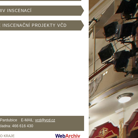
IV INSCENACÍ
 INSCENAČNÍ PROJEKTY VČD
2 Pardubice E-MAIL:
vcd@vcd.cz
ladna: 466 616 430
HO KRAJE