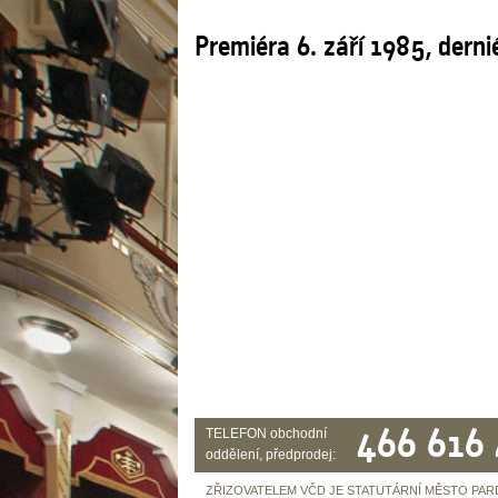
Premiéra 6. září 1985, derni
466 616
TELEFON obchodní
oddělení, předprodej:
ZŘIZOVATELEM VČD JE STATUTÁRNÍ MĚSTO PAR