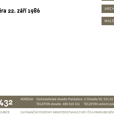
éra 22. září 1986
ARCH
MALÉ
 432
ADRESA:
Východočeské divadlo Pardubice, U Divadla 50, 531 6
TELEFON divadlo: 466 616 411 TELEFON večerní pok
DUBICE
ZA FINANČNÍ PODPORY MINISTERSTVA KULTURY ČR A PARDUBICKÉ