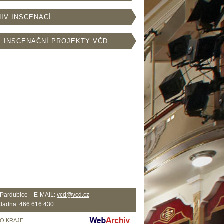
IV INSCENACÍ
 INSCENAČNÍ PROJEKTY VČD
2 Pardubice E-MAIL:
vcd@vcd.cz
ladna: 466 616 430
HO KRAJE