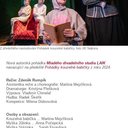
SOUBOR
DÁLE NABÍZÍME
Z předešlého nastudování Pohádek kouzelné babičky, foto Jiří Sejkora
Nová autorská pohádka
Mladého divadelního studia LAIK
navazující na předešlé
Pohádky kouzelné babičky
z roku 2024.
Režie: Zdeněk Rumpík
Asistentka režie a choreografie: Martina Mejzlíková
Dramaturgie: Kristýna Plešková
Výprava: Vladimír Chmelař
Hudba: Radek Škeřík
Korepetice: Milena Dobrovolná
Osoby a obsazení:
Kouzelná babička ... Martina Mejzlíková
Myška Jůlinka ... Anna Počepická
Myška Stázinka ... Sarah Fryaufová