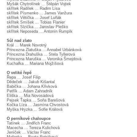
Myšák Chytrolínek ... Štěpán Vojtek
skřítek Radílek ... Radim Lísa
skřítek Písmenko ... James Vanžura
skřítek Větička ... Josef Luňák
skřítek Smíšek ... Tobias Flanier
skřítek Slzička ... Jaroslav Pleško
skřítek Neposeda ... Antonín Rumpík
Sůl nad zlato
Král ... Marek Novotný
Princezna Zlatuška ... Annabel Urbánková
Princezna Drahuška ... Stela Tyllerová
Princezna Maruška ... Veronika Šmejdová
Kuchařka ... Mariana Mojžíšová
O veliké řepě
Řepa ... Josef Filip
Dědeček ... Jakub Kišantal
Babička ... Johana Křivková
Petřík ... Adam Zahradník
Eliška ... Mia Novosádová
Pejsek Ťapka ... Soňa Barešová
Kočka Líza ... Jasmína Chvostová
Myška Hryzka ... Sofie Králová
O perníkové chaloupce
Tatínek ... Jindřich Franc
Macecha ... Tereza Kulichová
Jeníček ... Václav Franc
Mařenka ... Beata Petráková