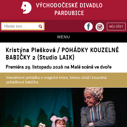
VÝCHODOČESKÉ DIVADLO
PARDUBICE
facebook
MŮJ ÚČET
instagram
MENU
Kristýna Plešková / POHÁDKY KOUZELNÉ
HOME
BABIČKY 2 (Studio LAIK)
PROGRAM
Premiéra 29. listopadu 2026 na Malé scéně ve dvoře
REPERTOÁR
Interaktivní pohádka o magické knize, kterou stráží kouzelná
pohádková babička.
VSTUPENKY
PŘEDPLATNÉ
KONTAKTY
O DIVADLE