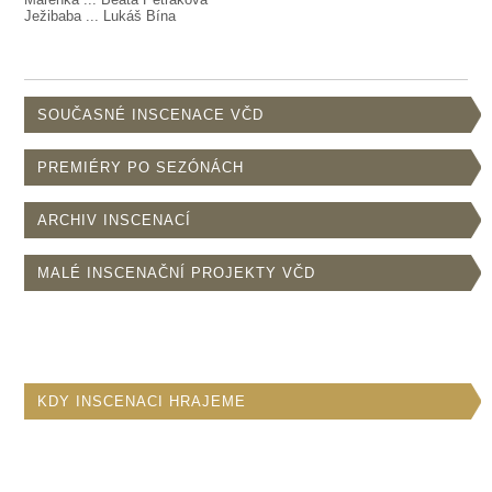
Ježibaba ... Lukáš Bína
SOUČASNÉ INSCENACE VČD
PREMIÉRY PO SEZÓNÁCH
ARCHIV INSCENACÍ
MALÉ INSCENAČNÍ PROJEKTY VČD
KDY INSCENACI HRAJEME