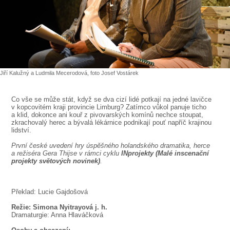
SOUBOR
DÁLE NABÍZÍME
Jiří Kalužný a Ludmila Mecerodová, foto Josef Vostárek
Co vše se může stát, když se dva cizí lidé potkají na jedné lavičce
v kopcovitém kraji provincie Limburg? Zatímco vůkol panuje ticho
a klid, dokonce ani kouř z pivovarských komínů nechce stoupat,
zkrachovalý herec a bývalá lékárnice podnikají pouť napříč krajinou
lidství.
První české uvedení hry úspěšného holandského dramatika, herce
a režiséra Gera Thijse v rámci cyklu
INprojekty (Malé inscenační
projekty světových novinek)
.
Překlad: Lucie Gajdošová
Režie: Simona Nyitrayová j. h.
Dramaturgie: Anna Hlaváčková