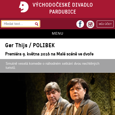
VÝCHODOČESKÉ DIVADLO
PARDUBICE
facebook
MŮJ ÚČET
instagram
MENU
Ger Thijs / POLIBEK
HOME
Premiéra 9. května 2016 na Malé scéně ve dvoře
PROGRAM
Smutně veselá komedie o náhodném setkání dvou nechtěných
REPERTOÁR
turistů.
VSTUPENKY
PŘEDPLATNÉ
KONTAKTY
O DIVADLE