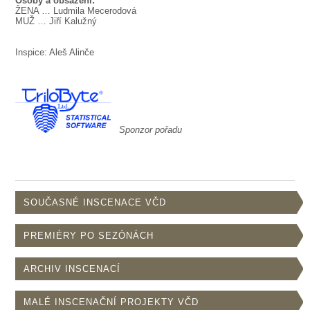
Osoby a obsazení:
ŽENA … Ludmila Mecerodová
MUŽ … Jiří Kalužný
Inspice: Aleš Alinče
Sponzor pořadu
SOUČASNÉ INSCENACE VČD
PREMIÉRY PO SEZÓNÁCH
ARCHIV INSCENACÍ
MALÉ INSCENAČNÍ PROJEKTY VČD