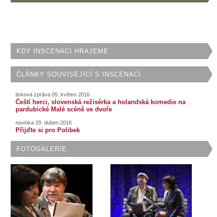
KDY INSCENACI HRAJEME
ČLÁNKY SOUVISEJÍCÍ S INSCENACÍ
tisková zpráva 05. květen 2016
Čeští herci, slovenská režisérka a holandská komedie na
pardubické Malé scéně ve dvoře
novinka 29. duben 2016
Přijďte si pro Polibek
FOTOGALERIE