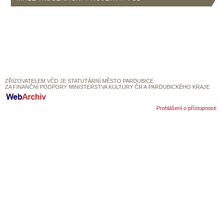
SOUBOR
DÁLE NABÍZÍME
ZŘIZOVATELEM VČD JE STATUTÁRNÍ MĚSTO PARDUBICE
ZA FINANČNÍ PODPORY MINISTERSTVA KULTURY ČR A PARDUBICKÉHO KRAJE
Prohlášení o přístupnosti