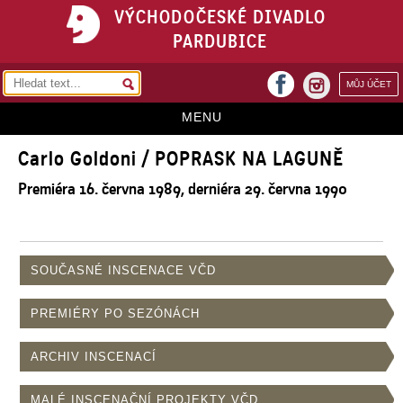
VÝCHODOČESKÉ DIVADLO
PARDUBICE
facebook
MŮJ ÚČET
instagram
MENU
Carlo Goldoni / POPRASK NA LAGUNĚ
HOME
Premiéra 16. června 1989, derniéra 29. června 1990
PROGRAM
REPERTOÁR
VSTUPENKY
SOUČASNÉ INSCENACE VČD
PŘEDPLATNÉ
PREMIÉRY PO SEZÓNÁCH
KONTAKTY
ARCHIV INSCENACÍ
O DIVADLE
MALÉ INSCENAČNÍ PROJEKTY VČD