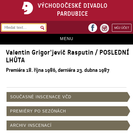
VÝCHODOČESKÉ DIVADLO
PARDUBICE
facebook
MŮJ ÚČET
instagram
MENU
Valentin Grigor'jevič Rasputin / POSLEDNÍ
HOME
LHŮTA
PROGRAM
Premiéra 18. října 1986, derniéra 23. dubna 1987
REPERTOÁR
VSTUPENKY
SOUČASNÉ INSCENACE VČD
PŘEDPLATNÉ
KONTAKTY
PREMIÉRY PO SEZÓNÁCH
O DIVADLE
ARCHIV INSCENACÍ