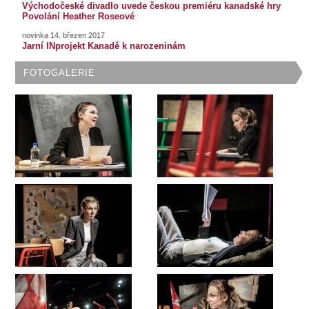
Východočeské divadlo uvede českou premiéru kanadské hry
Povolání Heather Roseové
novinka 14. březen 2017
Jarní INprojekt Kanadě k narozeninám
FOTOGALERIE