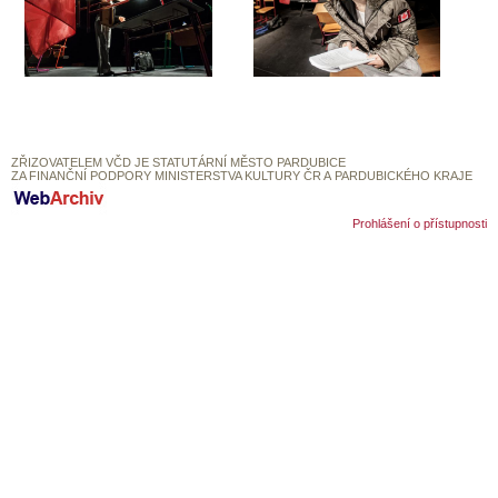
ZŘIZOVATELEM VČD JE STATUTÁRNÍ MĚSTO PARDUBICE
ZA FINANČNÍ PODPORY MINISTERSTVA KULTURY ČR A PARDUBICKÉHO KRAJE
Prohlášení o přístupnosti