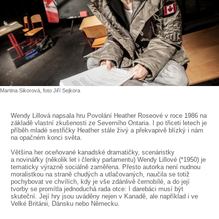
SOUBOR
DÁLE NABÍZÍME
Martina Sikorová, foto Jiří Sejkora
Wendy Lillová napsala hru Povolání Heather Roseové v roce 1986 na
základě vlastní zkušenosti ze Severního Ontaria. I po třiceti letech je
příběh mladé sestřičky Heather stále živý a překvapivě blízký i nám
na opačném konci světa.
Většina her oceňované kanadské dramatičky, scenáristky
a novinářky (několik let i členky parlamentu) Wendy Lillové (*1950) je
tematicky výrazně sociálně zaměřena. Přesto autorka není nudnou
moralistkou na straně chudých a utlačovaných, naučila se totiž
pochybovat ve chvílích, kdy je vše zdánlivě černobílé, a do její
tvorby se promítla jednoduchá rada otce: I darebáci musí být
skuteční. Její hry jsou uváděny nejen v Kanadě, ale například i ve
Velké Británii, Dánsku nebo Německu.