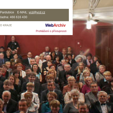
2 Pardubice E-MAIL:
vcd@vcd.cz
ladna: 466 616 430
HO KRAJE
Prohlášení o přístupnosti