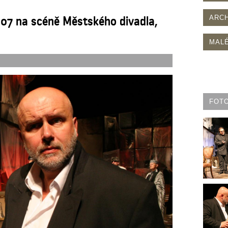
007 na scéně Městského divadla,
ARCH
MALÉ
FOT