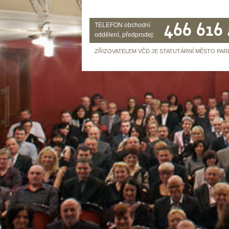
466 616
TELEFON obchodní
oddělení, předprodej:
ZŘIZOVATELEM VČD JE STATUTÁRNÍ MĚSTO PAR