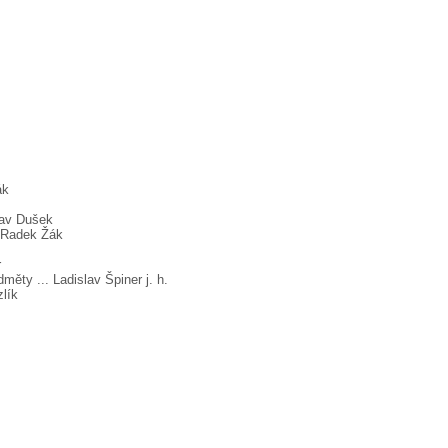
ák
clav Dušek
. Radek Žák
r
ěty ... Ladislav Špiner j. h.
zlík