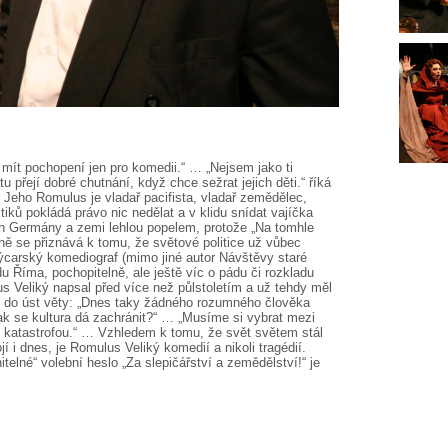
mít pochopení jen pro komedii.“ … „Nejsem jako ti
tu přejí dobré chutnání, když chce sežrat jejich děti.“ říká
 Jeho Romulus je vladař pacifista, vladař zemědělec,
tiků pokládá právo nic nedělat a v klidu snídat vajíčka
ch Germány a zemi lehlou popelem, protože „Na tomhle
ně se přiznává k tomu, že světové politice už vůbec
ýcarský komediograf (mimo jiné autor Návštěvy staré
u Říma, pochopitelně, ale ještě víc o pádu či rozkladu
s Veliký napsal před více než půlstoletím a už tehdy měl
 do úst věty: „Dnes taky žádného rozumného člověka
k se kultura dá zachránit?“ … „Musíme si vybrat mezi
í katastrofou.“ … Vzhledem k tomu, že svět světem stál
í i dnes, je Romulus Veliký komedií a nikoli tragédií.
elné“ volební heslo „Za slepičářství a zemědělství!“ je