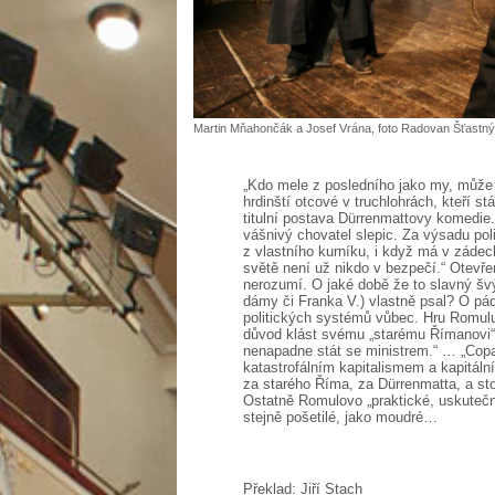
Martin Mňahončák a Josef Vrána, foto Radovan Šťastný
„Kdo mele z posledního jako my, může 
hrdinští otcové v truchlohrách, kteří stá
titulní postava Dürrenmattovy komedie.
vášnivý chovatel slepic. Za výsadu poli
z vlastního kurníku, i když má v záde
světě není už nikdo v bezpečí.“ Otevře
nerozumí. O jaké době že to slavný šv
dámy či Franka V.) vlastně psal? O pád
politických systémů vůbec. Hru Romulu
důvod klást svému „starému Římanovi“
nenapadne stát se ministrem.“ … „Copa
katastrofálním kapitalismem a kapitáln
za starého Říma, za Dürrenmatta, a stoj
Ostatně Romulovo „praktické, uskutečnit
stejně pošetilé, jako moudré…
Překlad: Jiří Stach