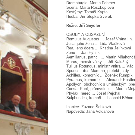
Dramaturgie: Martin Fahrner
Scéna: Marta Roszkopfová
Kostýmy: Tomáš Kypta
Hudba: Jiří Šlupka Svěrák
Režie: Jiří Seydler
OSOBY A OBSAZENÍ:
Romulus Augustus ... Josef Vrána j.h.
Julia, jeho žena ... Lída Vlášková
Rea, jeho dcera ... Kristina Jelínková
Zeno ... Jan Hyhlík
Aemilianus, patricij ... Martin Mňahonč
Mares, ministr války ... Jiří Kalužný
Tullius Rotundus, ministr vnitra ... Vá
Spurius Titus Mamma, prefekt jízdy ..
Achilles, komorník ... Zdeněk Rumpík
Pyramus, komorník ... Alexandr Postle
Apollyon, obchodník s uměleckými předm
Caesar Rupf, průmyslník ... Martin Mej
Phylax, herec ... Josef Pejchal
Sulphurides, komoří ... Leopold Běhan
Inspice: Zuzana Šebková
Nápověda: Jana Voldánová