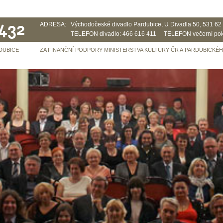
 432
ADRESA:
Východočeské divadlo Pardubice, U Divadla 50, 531 6
TELEFON divadlo: 466 616 411 TELEFON večerní pok
DUBICE
ZA FINANČNÍ PODPORY MINISTERSTVA KULTURY ČR A PARDUBICKÉ