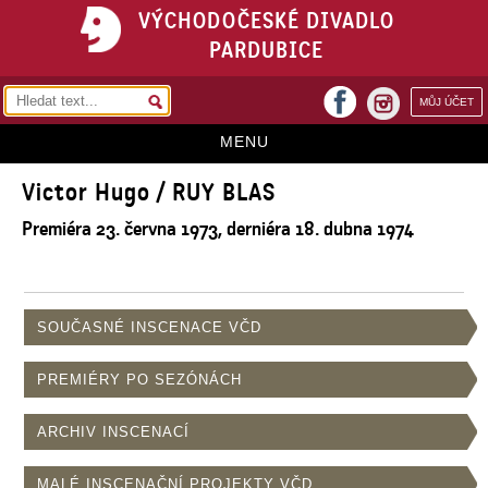
VÝCHODOČESKÉ DIVADLO
PARDUBICE
facebook
MŮJ ÚČET
instagram
MENU
Victor Hugo / RUY BLAS
HOME
Premiéra 23. června 1973, derniéra 18. dubna 1974
PROGRAM
REPERTOÁR
VSTUPENKY
SOUČASNÉ INSCENACE VČD
PŘEDPLATNÉ
PREMIÉRY PO SEZÓNÁCH
KONTAKTY
ARCHIV INSCENACÍ
O DIVADLE
MALÉ INSCENAČNÍ PROJEKTY VČD