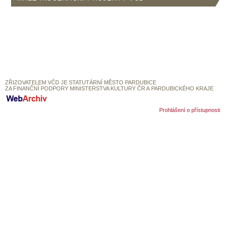
SOUBOR
DÁLE NABÍZÍME
ZŘIZOVATELEM VČD JE STATUTÁRNÍ MĚSTO PARDUBICE
ZA FINANČNÍ PODPORY MINISTERSTVA KULTURY ČR A PARDUBICKÉHO KRAJE
Prohlášení o přístupnosti