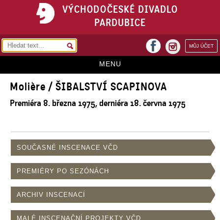
VÝCHODOČESKÉ DIVADLO
PARDUBICE
facebook
MŮJ ÚČET
instagram
MENU
Molière / ŠIBALSTVÍ SCAPINOVA
HOME
Premiéra 8. března 1975, derniéra 18. června 1975
PROGRAM
REPERTOÁR
VSTUPENKY
SOUČASNÉ INSCENACE VČD
PŘEDPLATNÉ
PREMIÉRY PO SEZÓNÁCH
KONTAKTY
ARCHIV INSCENACÍ
O DIVADLE
MALÉ INSCENAČNÍ PROJEKTY VČD