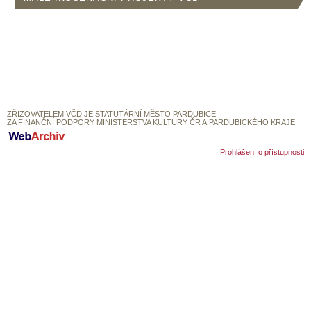
SOUBOR
DÁLE NABÍZÍME
ZŘIZOVATELEM VČD JE STATUTÁRNÍ MĚSTO PARDUBICE
ZA FINANČNÍ PODPORY MINISTERSTVA KULTURY ČR A PARDUBICKÉHO KRAJE
Prohlášení o přístupnosti