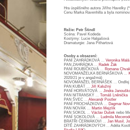
Hra úspěšného autora Jiřího Havelky (*
Cenu Marka Ravenhilla a byla nominován
Režie: Petr Štindl
Scéna: Pavel Kodeda
Kostýmy: Lucie Halgašová
Dramaturgie: Jana Pithartová
Osoby a obsazení:
PANÍ ZAHRÁDKOVÁ
...
Veronika Malá
PAN ZAHRÁDKA
...
Radek Žák
PANÍ ROUBÍČKOVÁ
...
Romana Chval
NOVOMANŽELKA BERNÁŠKOVÁ
...
2020/21 je v angažmá)
NOVOMANŽEL BERNÁŠEK
... Ondřej 
PAN KUBÁT
...
Jiří Kalužný
PANÍ HORVÁTOVÁ
...
Jindra Janoušk
PAN NITRANSKÝ
...
Tomáš Lněnička
PAN ŠVEC
...
Alexandr Postler
PANÍ PROCHÁZKOVÁ
...
Dagmar Nov
PAN NOVÁK
...
Martin Mejzlík
PAN SOKOL .
..
Václav Dušek
nebo Mic
PANÍ SOKOLOVÁ
...
Ludmila Mecerod
BRATŘI ČERMÁKOVI
...
Jan Musil
,
Jo
DÍTĚ ZAHRÁDKOVÝCH
... Adéla Kos
Studia LAIK
)