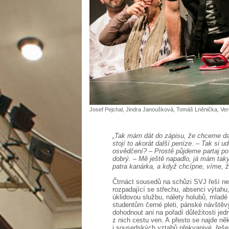
Josef Pejchal, Jindra Janoušková, Tomáš Lněnička, Ver
„Tak mám dát do zápisu, že chceme dal
stojí to akorát další peníze. – Tak si 
osvědčení? – Prostě půjdeme partaj po
dobrý. – Mě ještě napadlo, já mám tak
patra kanárka, a když chcípne, víme, ž
Čtrnáct sousedů na schůzi SVJ řeší nej
rozpadající se střechu, absenci výtahu
úklidovou službu, nálety holubů, mladé 
studentům černé pleti, pánské návšt
dohodnout ani na pořadí důležitosti je
z nich cestu ven. A přesto se najde ně
i sousedských vztahů překvapivé „řešen