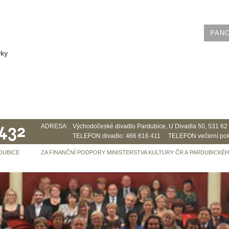
PAN
vky
 432
ADRESA:
Východočeské divadlo Pardubice, U Divadla 50, 531 6
TELEFON divadlo: 466 616 411 TELEFON večerní pok
DUBICE
ZA FINANČNÍ PODPORY MINISTERSTVA KULTURY ČR A PARDUBICKÉ