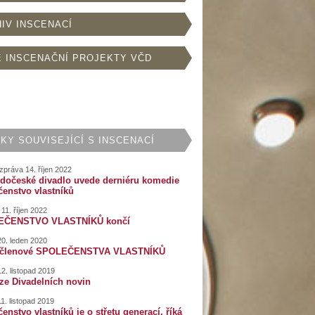
IV INSCENACÍ
 INSCENAČNÍ PROJEKTY VČD
KY SOUVISEJÍCÍ S INSCENACÍ
zpráva 14. říjen 2022
dočeské divadlo uvede derniéru komedie
čenstvo vlastníků
11. říjen 2022
EČENSTVO VLASTNÍKŮ končí
20. leden 2020
 členové SPOLEČENSTVA VLASTNÍKŮ
2. listopad 2019
ze Divadelních novin
1. listopad 2019
enstvo vlastníků je o střetu generací, říká