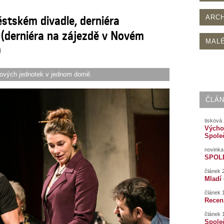
ěstském divadle, derniéra
ARCH
2 (derniéra na zájezdě v Novém
MALÉ
)
ytových jednotek v jednom domě.
ČLÁN
tisková 
Výcho
Spole
novinka 
SPOL
článek 
Mladí
článek 1
Recen
článek 1
Společ