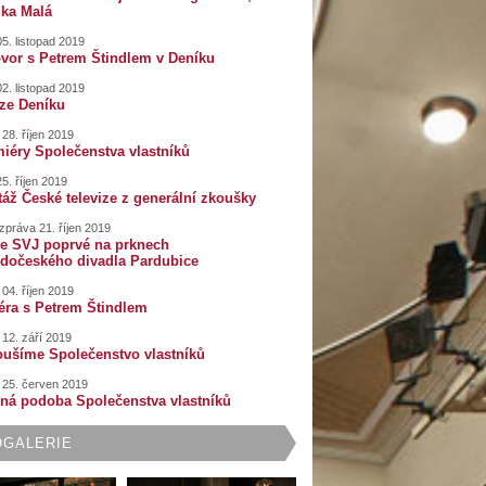
ika Malá
5. listopad 2019
vor s Petrem Štindlem v Deníku
2. listopad 2019
ze Deníku
28. říjen 2019
iéry Společenstva vlastníků
5. říjen 2019
áž České televize z generální zkoušky
zpráva 21. říjen 2019
e SVJ poprvé na prknech
dočeského divadla Pardubice
04. říjen 2019
éra s Petrem Štindlem
 12. září 2019
oušíme Společenstvo vlastníků
 25. červen 2019
rná podoba Společenstva vlastníků
OGALERIE