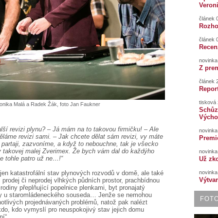
Veron
článek 0
Rozho
článek 0
Recen
novinka 
Z prem
článek 2
Report
tisková 
onika Malá a Radek Žák, foto Jan Faukner
Schůz
Výcho
ší revizi plynu? – Já mám na to takovou firmičku! – Ale
novinka 
uděláme revizi sami. – Jak chcete dělat sám revizi, vy máte
Premi
 partaji, zazvoníme, a když to nebouchne, tak je všecko
y takovej malej Zverimex. Že bych vám dal do každýho
novinka
e tohle patro už ne…!“
Už zk
en katastrofální stav plynových rozvodů v domě, ale také
novinka
Výtva
, prodej či neprodej vlhkých půdních prostor, prachbídnou
rodiny přeplňující popelnice plenkami, byt pronajatý
ěvy u staromládeneckého souseda… Jenže se nemohou
FOT
dnotlivých projednávaných problémů, natož pak nalézt
kdo, kdo vymyslí pro neuspokojivý stav jejich domu
í“.