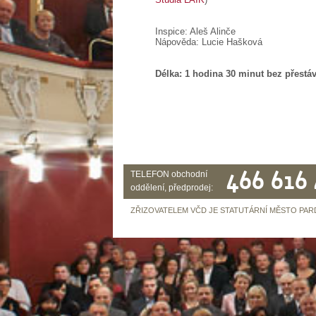
Inspice: Aleš Alinče
Nápověda: Lucie Hašková
Délka: 1 hodina 30 minut bez přestá
466 616
TELEFON obchodní
oddělení, předprodej:
ZŘIZOVATELEM VČD JE STATUTÁRNÍ MĚSTO PAR