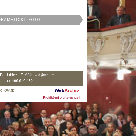
ORAMATICKÉ FOTO
2 Pardubice E-MAIL:
vcd@vcd.cz
ladna: 466 616 430
HO KRAJE
Prohlášení o přístupnosti