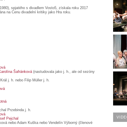
1980), spjatého s divadlem Vosto5, získala roku 2017
a na Cenu divadelní kritiky jako Hra roku.
ová
Karolína Šafránková
(nastudovala jako j. h., ale od sezóny
Král j. h. nebo Filip Müller j. h.
ová
otná
hal Przebinda j. h.
ová
VIDE
sef Pejchal
tková nebo Adam Kuška nebo Vendelín Výborný (členové