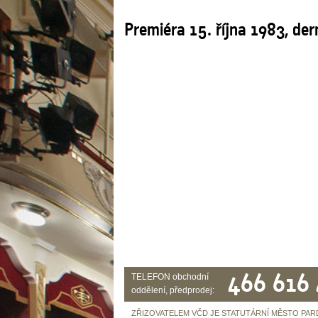
Premiéra 15. října 1983, der
466 616
TELEFON obchodní
oddělení, předprodej:
ZŘIZOVATELEM VČD JE STATUTÁRNÍ MĚSTO PAR