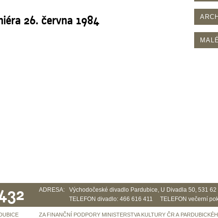
niéra 26. června 1984
ARCH
MALÉ
 432
ADRESA:
Východočeské divadlo Pardubice, U Divadla 50, 531 6
TELEFON divadlo: 466 616 411 TELEFON večerní pok
DUBICE
ZA FINANČNÍ PODPORY MINISTERSTVA KULTURY ČR A PARDUBICKÉ