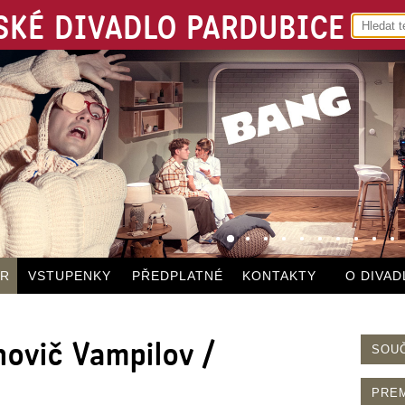
KÉ DIVADLO PARDUBICE
ÁR
VSTUPENKY
PŘEDPLATNÉ
KONTAKTY
O DIVAD
novič Vampilov /
SOU
PRE