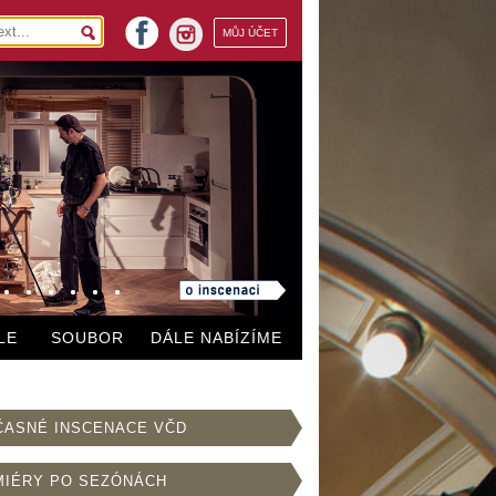
facebook
MŮJ ÚČET
instagram
LE
SOUBOR
DÁLE NABÍZÍME
ČASNÉ INSCENACE VČD
MIÉRY PO SEZÓNÁCH