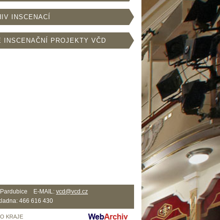
IV INSCENACÍ
 INSCENAČNÍ PROJEKTY VČD
2 Pardubice E-MAIL:
vcd@vcd.cz
ladna: 466 616 430
HO KRAJE