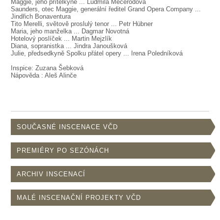
SOUBOR
Maggie, jeho přítelkyně ... Ludmila Mecerodová
Saunders, otec Maggie, generální ředitel Grand Opera Company ...
Jindřich Bonaventura
DÁLE NABÍZÍME
Tito Merelli, světově proslulý tenor ... Petr Hübner
Maria, jeho manželka ... Dagmar Novotná
Hotelový poslíček ... Martin Mejzlík
Diana, sopranistka ... Jindra Janoušková
Julie, předsedkyně Spolku přátel opery ... Irena Poledníková
Inspice: Zuzana Šebková
Nápověda : Aleš Alinče
SOUČASNÉ INSCENACE VČD
PREMIÉRY PO SEZÓNÁCH
ARCHIV INSCENACÍ
MALÉ INSCENAČNÍ PROJEKTY VČD