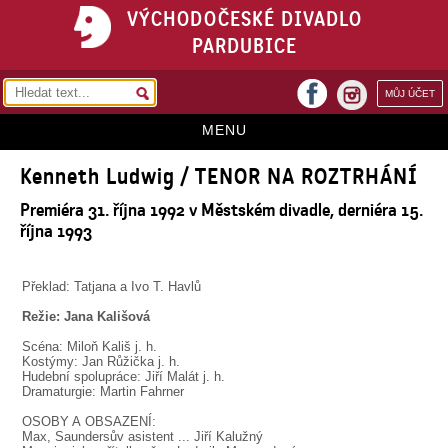
VÝCHODOČESKÉ DIVADLO
PARDUBICE
facebook
MŮJ ÚČET
instagram
MENU
Kenneth Ludwig / TENOR NA ROZTRHÁNÍ
HOME
Premiéra 31. října 1992 v Městském divadle, derniéra 15.
PROGRAM
října 1993
REPERTOÁR
Překlad: Tatjana a Ivo T. Havlů
VSTUPENKY
Režie: Jana Kališová
PŘEDPLATNÉ
Scéna: Miloň Kališ j. h.
Kostýmy: Jan Růžička j. h.
KONTAKTY
Hudební spolupráce: Jiří Malát j. h.
Dramaturgie: Martin Fahrner
O DIVADLE
OSOBY A OBSAZENÍ:
Max, Saundersův asistent ... Jiří Kalužný