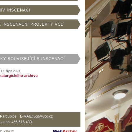
IV INSCENACÍ
 INSCENAČNÍ PROJEKTY VČD
KY SOUVISEJÍCÍ S INSCENACÍ
17. říjen 2023
maturgického archivu
2 Pardubice E-MAIL:
vcd@vcd.cz
ladna: 466 616 430
HO KRAJE