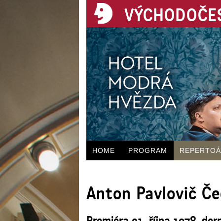
VÝCHODOČES
HOME
PROGRAM
REPERTO
Anton Pavlovič Č
Premiéra 21. října 1978, der