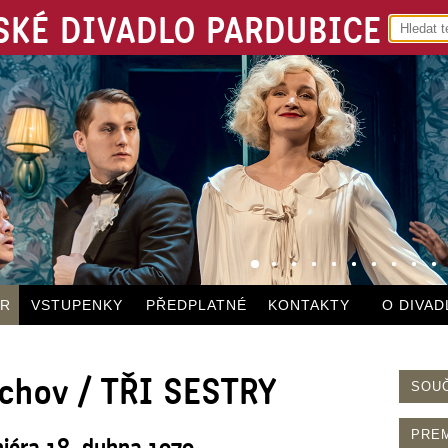
KÉ DIVADLO PARDUBICE
ÁR
VSTUPENKY
PŘEDPLATNÉ
KONTAKTY
O DIVAD
echov / TŘI SESTRY
SOU
PRE
niéra 18. dubna 1979