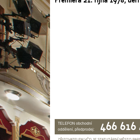
466 616
TELEFON obchodní
oddělení, předprodej:
ZŘIZOVATELEM VČD JE STATUTÁRNÍ MĚSTO PAR