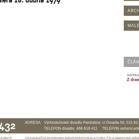
ARCH
MALÉ
ČLÁN
novinka 
Z dra
 432
ADRESA:
Východočeské divadlo Pardubice, U Divadla 50, 531 6
TELEFON divadlo: 466 616 411 TELEFON večerní pok
DUBICE
ZA FINANČNÍ PODPORY MINISTERSTVA KULTURY ČR A PARDUBICKÉ