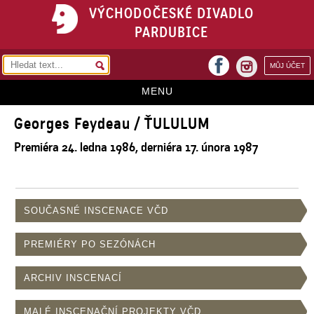
VÝCHODOČESKÉ DIVADLO
PARDUBICE
facebook
MŮJ ÚČET
instagram
MENU
Georges Feydeau / ŤULULUM
HOME
Premiéra 24. ledna 1986, derniéra 17. února 1987
PROGRAM
REPERTOÁR
VSTUPENKY
SOUČASNÉ INSCENACE VČD
PŘEDPLATNÉ
PREMIÉRY PO SEZÓNÁCH
KONTAKTY
ARCHIV INSCENACÍ
O DIVADLE
MALÉ INSCENAČNÍ PROJEKTY VČD