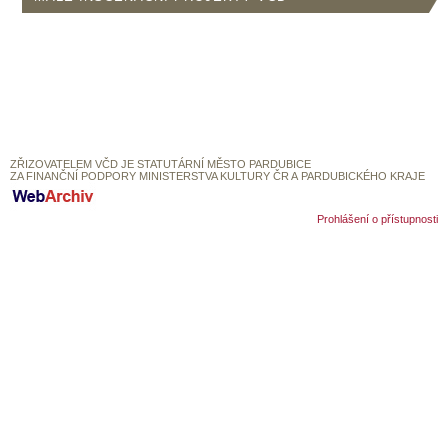
SOUBOR
DÁLE NABÍZÍME
ZŘIZOVATELEM VČD JE STATUTÁRNÍ MĚSTO PARDUBICE
ZA FINANČNÍ PODPORY MINISTERSTVA KULTURY ČR A PARDUBICKÉHO KRAJE
Prohlášení o přístupnosti