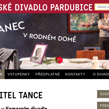
KÉ DIVADLO PARDUBICE
ÁR
VSTUPENKY
PŘEDPLATNÉ
KONTAKTY
O DIVAD
ČITEL TANCE
SOU
PRE
2 v Komorním divadle