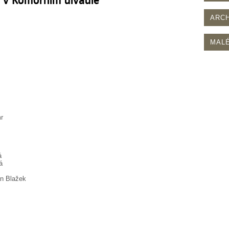
ARCH
MALÉ
r
á
á
an Blažek