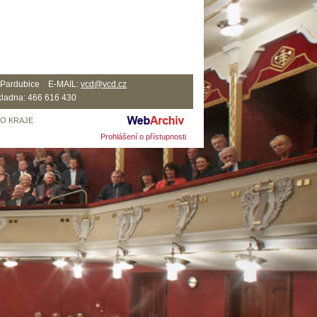
2 Pardubice E-MAIL:
vcd@vcd.cz
ladna: 466 616 430
HO KRAJE
Prohlášení o přístupnosti