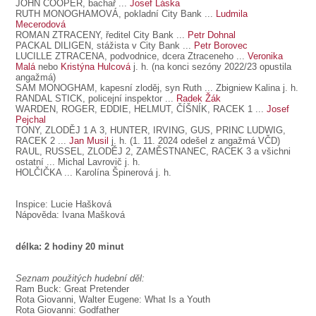
JOHN COOPER
, bachař ...
Josef Láska
RUTH MONOGHAMOVÁ
, pokladní City Bank ...
Ludmila
Mecerodová
ROMAN ZTRACENY
, ředitel City Bank ...
Petr Dohnal
PACKAL DILIGEN
, stážista v City Bank ...
Petr Borovec
LUCILLE ZTRACENA
, podvodnice, dcera Ztraceneho ...
Veronika
Malá
nebo
Kristýna Hulcová
j. h. (na konci sezóny 2022/23 opustila
angažmá)
SAM MONOGHAM
, kapesní zloděj, syn Ruth ... Zbigniew Kalina j. h.
RANDAL STICK
, policejní inspektor ...
Radek Žák
WARDEN, ROGER, EDDIE, HELMUT, ČÍŠNÍK, RACEK
1 ...
Josef
Pejchal
TONY, ZLODĚJ 1 A 3, HUNTER, IRVING, GUS, PRINC LUDWIG,
RACEK 2
...
Jan Musil
j. h. (1. 11. 2024 odešel z angažmá VČD)
RAUL, RUSSEL, ZLODĚJ 2, ZAMĚSTNANEC, RACEK 3
a všichni
ostatní ... Michal Lavrovič j. h.
HOLČIČKA ... Karolína Špinerová j. h.
Inspice: Lucie Hašková
Nápověda: Ivana Mašková
délka: 2 hodiny 20 minut
Seznam použitých hudební děl:
Ram Buck: Great Pretender
Rota Giovanni, Walter Eugene: What Is a Youth
Rota Giovanni: Godfather