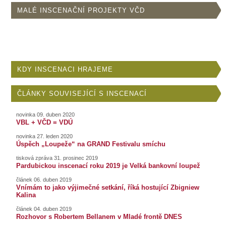
MALÉ INSCENAČNÍ PROJEKTY VČD
KDY INSCENACI HRAJEME
ČLÁNKY SOUVISEJÍCÍ S INSCENACÍ
novinka 09. duben 2020
VBL + VČD = VDÚ
novinka 27. leden 2020
Úspěch „Loupeže“ na GRAND Festivalu smíchu
tisková zpráva 31. prosinec 2019
Pardubickou inscenací roku 2019 je Velká bankovní loupež
článek 06. duben 2019
Vnímám to jako výjimečné setkání, říká hostující Zbigniew
Kalina
článek 04. duben 2019
Rozhovor s Robertem Bellanem v Mladé frontě DNES