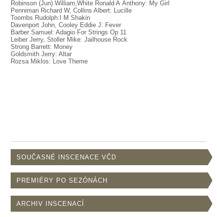
Robinson (Jun) William,White Ronald A Anthony: My Girl
Penniman Richard W, Collins Albert: Lucille
Toombs Rudolph:I M Shakin
Davenport John, Cooley Eddie J: Fever
Barber Samuel: Adagio For Strings Op 11
Leiber Jerry, Stoller Mike: Jailhouse Rock
Strong Barrett: Money
Goldsmith Jerry: Altar
Rozsa Miklos: Love Theme
SOUČASNÉ INSCENACE VČD
PREMIÉRY PO SEZÓNÁCH
ARCHIV INSCENACÍ