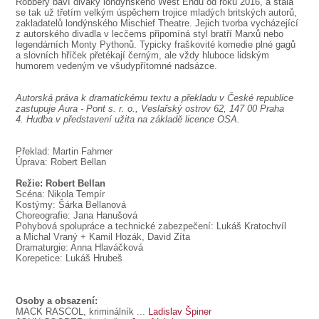
Robbery baví diváky londýnského West Endu od roku 2016, a stala
se tak už třetím velkým úspěchem trojice mladých britských autorů,
zakladatelů londýnského Mischief Theatre. Jejich tvorba vycházející
z autorského divadla v lecčems připomíná styl bratří Marxů nebo
legendárních Monty Pythonů. Typicky fraškovité komedie plné gagů
a slovních hříček přetékají černým, ale vždy hluboce lidským
humorem vedeným ve všudypřítomné nadsázce.
Autorská práva k dramatickému textu a překladu v České republice
zastupuje Aura - Pont s. r. o., Veslařský ostrov 62, 147 00 Praha
4. Hudba v představení užita na základě licence OSA.
Překlad: Martin Fahrner
Úprava: Robert Bellan
Režie: Robert Bellan
Scéna: Nikola Tempír
Kostýmy: Šárka Bellanová
Choreografie: Jana Hanušová
Pohybová spolupráce a technické zabezpečení: Lukáš Kratochvíl
a Michal Vraný + Kamil Hozák, David Zíta
Dramaturgie: Anna Hlaváčková
Korepetice: Lukáš Hrubeš
Osoby a obsazení:
MACK RASCOL
, kriminálník ...
Ladislav Špiner