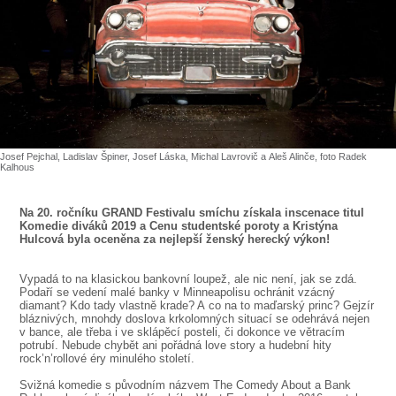
SOUBOR
DÁLE NABÍZÍME
Josef Pejchal, Ladislav Špiner, Josef Láska, Michal Lavrovič a Aleš Alinče, foto Radek
Kalhous
Na 20. ročníku GRAND Festivalu smíchu získala inscenace titul
Komedie diváků 2019 a Cenu studentské poroty a Kristýna
Hulcová byla oceněna za nejlepší ženský herecký výkon!
Vypadá to na klasickou bankovní loupež, ale nic není, jak se zdá.
Podaří se vedení malé banky v Minneapolisu ochránit vzácný
diamant? Kdo tady vlastně krade? A co na to maďarský princ? Gejzír
bláznivých, mnohdy doslova krkolomných situací se odehrává nejen
v bance, ale třeba i ve sklápěcí posteli, či dokonce ve větracím
potrubí. Nebude chybět ani pořádná love story a hudební hity
rock’n’rollové éry minulého století.
Svižná komedie s původním názvem The Comedy About a Bank