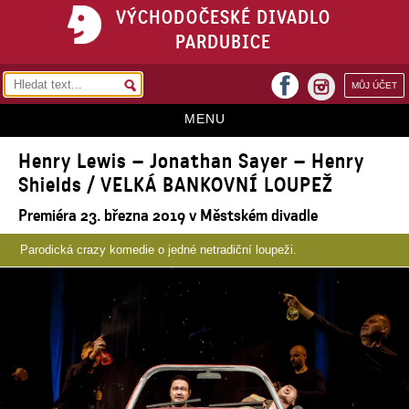
VÝCHODOČESKÉ DIVADLO
PARDUBICE
facebook
MŮJ ÚČET
instagram
MENU
Henry Lewis – Jonathan Sayer – Henry
HOME
Shields / VELKÁ BANKOVNÍ LOUPEŽ
PROGRAM
Premiéra 23. března 2019 v Městském divadle
REPERTOÁR
Parodická crazy komedie o jedné netradiční loupeži.
VSTUPENKY
PŘEDPLATNÉ
KONTAKTY
O DIVADLE