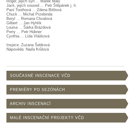
SOUBOR
Roger, jejich syn ... Marek Malý
Jack, jejich soused ... Petr Štěpánek j. h.
Paní Toothová ... Zdena Bittlová
DÁLE NABÍZÍME
Chuck ... Michal Przebinda
Beryl ... Romana Chvalová
Gilbert ... Jan Hyhlík
Louisa ... Šárka Brázdová
Perry ... Petr Hübner
Cynthia ... Lída Vlášková
Inspice: Zuzana Šebková
Nápověda: Naďa Krůlová
SOUČASNÉ INSCENACE VČD
PREMIÉRY PO SEZÓNÁCH
ARCHIV INSCENACÍ
MALÉ INSCENAČNÍ PROJEKTY VČD