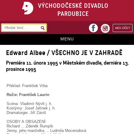
VÝCHODOČESKÉ DIVADLO
PARDUBICE
facebook
MŮJ ÚČET
instagram
MENU
Edward Albee / VŠECHNO JE V ZAHRADĚ
HOME
Premiéra 11. února 1995 v Městském divadle, derniéra 13.
PROGRAM
prosince 1995
REPERTOÁR
Překlad: František Vrba
VSTUPENKY
Režie: František Laurin
PŘEDPLATNÉ
Scéna: Vladimír Nývlt j. h.
Kostýmy: Josef Jelínek j. h.
KONTAKTY
Dramaturgie: Jiří Záviš
OSOBY A OBSAZENÍ:
O DIVADLE
Richard ... Zdeněk Rumpík
Jenny, jeho manželka ... Ludmila Mecerodová