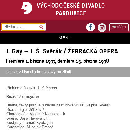
VÝCHODOČESKÉ DIVADLO
PARDUBICE
facebook
MŮJ ÚČET
instagram
MENU
J. Gay – J. Š. Svěrák / ŽEBRÁCKÁ OPERA
HOME
Premiéra 1. března 1997, derniéra 15. března 1998
PROGRAM
poprvé v historii jako rockový muzikál!
REPERTOÁR
VSTUPENKY
Překlad a úprava: J. Z. Šnorer
PŘEDPLATNÉ
Režie: Jiří Seydler
Hudba, texty písní a hudební nastudování: Jiří Šlupka Svěrák
KONTAKTY
Dramaturgie: Jiří Záviš
Choreografie: Vladimír Kloubek j. h.
Scéna: Dana Hávová j. h.
O DIVADLE
Kostýmy: Tomáš Kypta j. h.
Korepetice: Miloslav Drahoš