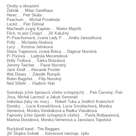
SOUBOR
Osoby a obsazení:
Žebrák ... Milan Sandhaus
DÁLE NABÍZÍME
Herec ... Petr Skála
Peachum ... Michal Przebinda
Lockit ... Petr Dohnal
Macheath zvaný Kapitán ... Martin Mejzlík
Filch, to jest Čmajzl ... Jiří Kalužný
Pí Peachumová, zvaná Lady P. ... Jindra Janoušková
Polly ... Michaela frkalová
Lucy ... Kristina Jelínková
Diana Trapesová, zvaná Bréca ... Dagmar Novotná
Pí Pixlová ... Ludmila Mecerodová
Dolly Trullová ... Šárka Brázdová
Jemmy Twicher ... Pavel Novotný
Jack Xindl ... Alexandr Postler
Wat Dreary ... Zdeněk Rumpík
Robin Bagshot ... Filip Novotný
Ned Shlohl ... Vladimír Hub
Somrbojs (chór špinavců všeho schopných) ... Petr Červený, Petr
Jirsa, Michal Lavrovič a Jakub Semerád
Individua (taky nic moc) ... Robert Tuka a Jindřich Kratochvíl
Dorotky ... Lucie Komeštíková, Lucie Smotlachová, Monika
Vernerová, Monika Vondráková a Radka Vlasáková
Fajnovky (chór špindír schopných všeho) ... Pavla Rotbauerová,
Martina Dostálová, Monika Vernerová a Jaroslava Topolská
Rock&roll band - The Beggars:
Jiří Šlupka Svěrák ... klávesové nástroje, zpěv