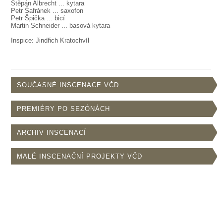
Štěpán Albrecht ... kytara
Petr Šafránek ... saxofon
Petr Špička ... bicí
Martin Schneider ... basová kytara
Inspice: Jindřich Kratochvíl
SOUČASNÉ INSCENACE VČD
PREMIÉRY PO SEZÓNÁCH
ARCHIV INSCENACÍ
MALÉ INSCENAČNÍ PROJEKTY VČD