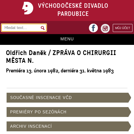
VÝCHODOČESKÉ DIVADLO
PARDUBICE
facebook
MŮJ ÚČET
instagram
MENU
Oldřich Daněk / ZPRÁVA O CHIRURGII
HOME
MĚSTA N.
PROGRAM
Premiéra 13. února 1982, derniéra 31. května 1983
REPERTOÁR
VSTUPENKY
SOUČASNÉ INSCENACE VČD
PŘEDPLATNÉ
KONTAKTY
PREMIÉRY PO SEZÓNÁCH
O DIVADLE
ARCHIV INSCENACÍ