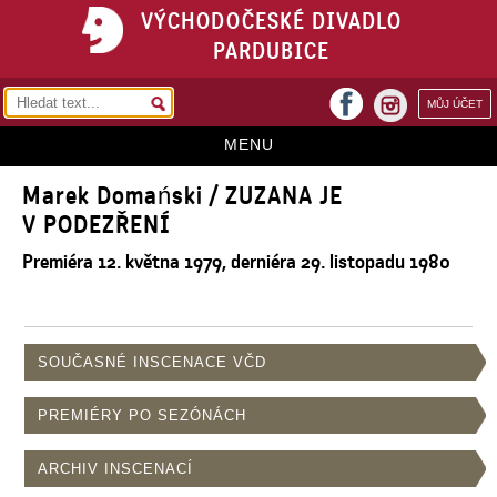
VÝCHODOČESKÉ DIVADLO
PARDUBICE
facebook
MŮJ ÚČET
instagram
MENU
Marek Domański / ZUZANA JE
HOME
V PODEZŘENÍ
PROGRAM
Premiéra 12. května 1979, derniéra 29. listopadu 1980
REPERTOÁR
VSTUPENKY
SOUČASNÉ INSCENACE VČD
PŘEDPLATNÉ
KONTAKTY
PREMIÉRY PO SEZÓNÁCH
O DIVADLE
ARCHIV INSCENACÍ