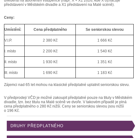
uvedená na abonentní vstupence (např. X + X1 2026, kde X označuje
představení v Městském divadle a X1 představení na Malé scéně).
Ceny:
Umístění:
Cena předplatného
Se seniorskou slevou
V.I.P.
2 380 Kč
1 666 Kč
I. místo
2 200 Kč
1 540 Kč
II. místo
1 930 Kč
1 351 Kč
III. místo
1 690 Kč
1 183 Kč
Zájemci nad 65 let mohou na klasické předplatné uplatnit seniorskou slevu.
V předprodeji VČD je možné zakoupit předplatné pouze na tituly v Městském
divadle, tzn. bez titulu na Malé scéně ve dvoře. V takovém případě je plná
cena předplatného o 280 Kč nižší. Ceny se seniorskou slevou jsou nižší
o 196 Kč.
DRUHY PŘEDPLATNÉHO