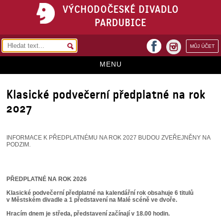
VÝCHODOČESKÉ DIVADLO
PARDUBICE
facebook
MŮJ ÚČET
instagram
MENU
HOME
Klasické podvečerní předplatné na rok
PROGRAM
2027
REPERTOÁR
INFORMACE K PŘEDPLATNÉMU NA ROK 2027 BUDOU ZVEŘEJNĚNY NA
VSTUPENKY
PODZIM.
PŘEDPLATNÉ
PŘEDPLATNÉ NA ROK 2026
KONTAKTY
Klasické podvečerní předplatné na kalendářní rok obsahuje 6 titulů
v Městském divadle a 1 představení na Malé scéně ve dvoře.
O DIVADLE
Hracím dnem je středa, představení začínají v 18.00 hodin.