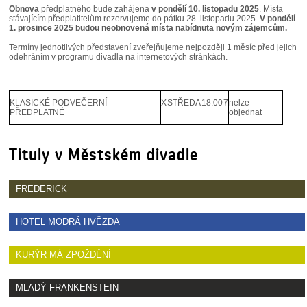
SOUBOR
Obnova
předplatného bude zahájena
v pondělí 10. listopadu 2025
. Místa
stávajícím předplatitelům rezervujeme do pátku 28. listopadu 2025.
V pondělí
1. prosince 2025 budou neobnovená místa nabídnuta novým zájemcům.
DÁLE NABÍZÍME
Termíny jednotlivých představení zveřejňujeme nejpozději 1 měsíc před jejich
odehráním v programu divadla na internetových stránkách.
KLASICKÉ PODVEČERNÍ
X
STŘEDA
18.00
7
nelze
PŘEDPLATNÉ
objednat
Tituly v Městském divadle
FREDERICK
HOTEL MODRÁ HVĚZDA
KURÝR MÁ ZPOŽDĚNÍ
MLADÝ FRANKENSTEIN