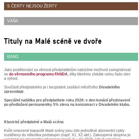
S ČERTY NEJSOU ŽERTY
VÁŇA
Tituly na Malé scéně ve dvoře
BANG
Jako poděkování za věrnost předplatitelům nabízíme možnost zaregistrovat
se
do věrnostního programu FANDA
, díky kterému získáte celou řadu slev
a výhod.
Součástí předplatného je i bezplatné zasílání měsíčního
Divadelního
zpravodaje
.
Speciální nabídka pro předplatitele roku 2026: v den konání představení
po předložení permanentky 5% sleva na konzumaci v Divadelním klubu.
Klasické předplatné a Malá scéna
Kvůli omezené kapacitě Malé scény jsou zde jednotlivé abonentní cykly
rozděleny do několika podskupin (např. X1, X2 atd.). Zakoupená skupina je