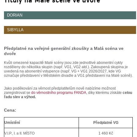
DORIAN
SIBYLLA
Předplatné na veřejné generální zkoušky a Malá scéna ve
dvoře
Kvůli omezené kapacitě Malé scény jsou zde jednotlivé abonentní cykly
rozděleny do několika skupin (např. VG1, VG2 atd.). Zakoupená skupina je
uvedená na abonentní vstupence (např. VG + VG1 2026/2027, kde VG
označuje představení v Městském divadle a VG1 představení na Malé scéně).
Jako poděkování za věrnost předplatitelům nově nabízíme možnost
zaregistrovat se
do věrnostního programu FANDA
, díky kterému získáte
celou
řadu slev a výhod.
Cena:
Umístění
Předplatné VG
V.I.P., I. a II. MÍSTO
1 460 Kč