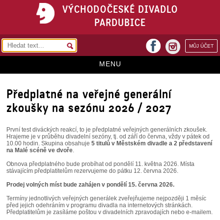
VÝCHODOČESKÉ DIVADLO
PARDUBICE
facebook
MŮJ ÚČET
instagram
MENU
HOME
Předplatné na veřejné generální
PROGRAM
zkoušky na sezónu 2026 / 2027
REPERTOÁR
První test diváckých reakcí, to je předplatné veřejných generálních zkoušek.
Hrajeme je v průběhu divadelní sezóny, tj. od září do června, vždy v pátek od
VSTUPENKY
10.00 hodin. Skupina obsahuje
5 titulů v Městském divadle a 2 představení
na Malé scéně ve dvoře
.
PŘEDPLATNÉ
Obnova předplatného bude probíhat od pondělí 11. května 2026. Místa
stávajícím předplatitelům rezervujeme do pátku 12. června 2026.
KONTAKTY
Prodej volných míst bude zahájen v pondělí 15. června 2026.
Termíny jednotlivých veřejných generálek zveřejňujeme nejpozději 1 měsíc
O DIVADLE
před jejich odehráním v programu divadla na internetových stránkách.
Předplatitelům je zasíláme poštou v divadelních zpravodajích nebo e-mailem.