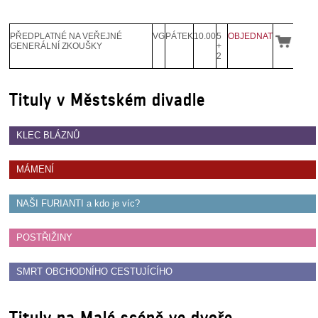
SOUBOR
DÁLE NABÍZÍME
PŘEDPLATNÉ NA VEŘEJNÉ
VG
PÁTEK
10.00
5
OBJEDNAT
GENERÁLNÍ ZKOUŠKY
+
2
Tituly v Městském divadle
KLEC BLÁZNŮ
MÁMENÍ
NAŠI FURIANTI a kdo je víc?
POSTŘIŽINY
SMRT OBCHODNÍHO CESTUJÍCÍHO
Tituly na Malé scéně ve dvoře