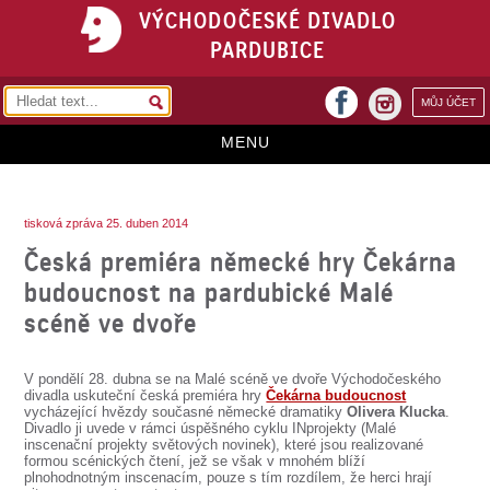
VÝCHODOČESKÉ DIVADLO
PARDUBICE
facebook
MŮJ ÚČET
instagram
MENU
HOME
tisková zpráva 25. duben 2014
PROGRAM
Česká premiéra německé hry Čekárna
REPERTOÁR
budoucnost na pardubické Malé
scéně ve dvoře
VSTUPENKY
PŘEDPLATNÉ
V pondělí 28. dubna se na Malé scéně ve dvoře Východočeského
divadla uskuteční česká premiéra hry
Čekárna budoucnost
KONTAKTY
vycházející hvězdy současné německé dramatiky
Olivera Klucka
.
Divadlo ji uvede v rámci úspěšného cyklu INprojekty (Malé
inscenační projekty světových novinek), které jsou realizované
O DIVADLE
formou scénických čtení, jež se však v mnohém blíží
plnohodnotným inscenacím, pouze s tím rozdílem, že herci hrají