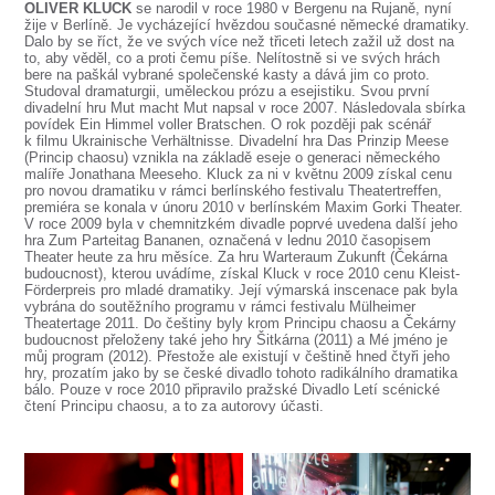
OLIVER KLUCK
se narodil v roce 1980 v Bergenu na Rujaně, nyní
žije v Berlíně. Je vycházející hvězdou současné německé dramatiky.
Dalo by se říct, že ve svých více než třiceti letech zažil už dost na
to, aby věděl, co a proti čemu píše. Nelítostně si ve svých hrách
bere na paškál vybrané společenské kasty a dává jim co proto.
Studoval dramaturgii, uměleckou prózu a esejistiku. Svou první
divadelní hru Mut macht Mut napsal v roce 2007. Následovala sbírka
povídek Ein Himmel voller Bratschen. O rok později pak scénář
k filmu Ukrainische Verhältnisse. Divadelní hra Das Prinzip Meese
(Princip chaosu) vznikla na základě eseje o generaci německého
malíře Jonathana Meeseho. Kluck za ni v květnu 2009 získal cenu
pro novou dramatiku v rámci berlínského festivalu Theatertreffen,
premiéra se konala v únoru 2010 v berlínském Maxim Gorki Theater.
V roce 2009 byla v chemnitzkém divadle poprvé uvedena další jeho
hra Zum Parteitag Bananen, označená v lednu 2010 časopisem
Theater heute za hru měsíce. Za hru Warteraum Zukunft (Čekárna
budoucnost), kterou uvádíme, získal Kluck v roce 2010 cenu Kleist-
Förderpreis pro mladé dramatiky. Její výmarská inscenace pak byla
vybrána do soutěžního programu v rámci festivalu Mülheimer
Theatertage 2011. Do češtiny byly krom Principu chaosu a Čekárny
budoucnost přeloženy také jeho hry Šitkárna (2011) a Mé jméno je
můj program (2012). Přestože ale existují v češtině hned čtyři jeho
hry, prozatím jako by se české divadlo tohoto radikálního dramatika
bálo. Pouze v roce 2010 připravilo pražské Divadlo Letí scénické
čtení Principu chaosu, a to za autorovy účasti.