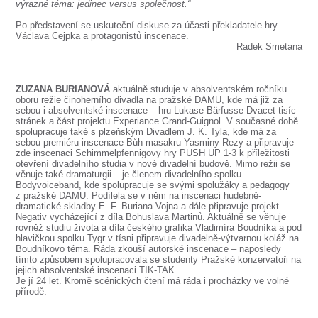
výrazné téma: jedinec versus společnost.“
Po představení se uskuteční diskuse za účasti překladatele hry
Václava Cejpka a protagonistů inscenace.
Radek Smetana
ZUZANA BURIANOVÁ
aktuálně studuje v absolventském ročníku
oboru režie činoherního divadla na pražské DAMU, kde má již za
sebou i absolventské inscenace – hru Lukase Bärfusse Dvacet tisíc
stránek a část projektu Experiance Grand-Guignol. V současné době
spolupracuje také s plzeňským Divadlem J. K. Tyla, kde má za
sebou premiéru inscenace Bůh masakru Yasminy Rezy a připravuje
zde inscenaci Schimmelpfennigovy hry PUSH UP 1-3 k příležitosti
otevření divadelního studia v nové divadelní budově. Mimo režii se
věnuje také dramaturgii – je členem divadelního spolku
Bodyvoiceband, kde spolupracuje se svými spolužáky a pedagogy
z pražské DAMU. Podílela se v něm na inscenaci hudebně-
dramatické skladby E. F. Buriana Vojna a dále připravuje projekt
Negativ vycházející z díla Bohuslava Martinů. Aktuálně se věnuje
rovněž studiu života a díla českého grafika Vladimíra Boudníka a pod
hlavičkou spolku Tygr v tísni připravuje divadelně-výtvarnou koláž na
Boudníkovo téma. Ráda zkouší autorské inscenace – naposledy
tímto způsobem spolupracovala se studenty Pražské konzervatoři na
jejich absolventské inscenaci TIK-TAK.
Je jí 24 let. Kromě scénických čtení má ráda i procházky ve volné
přírodě.