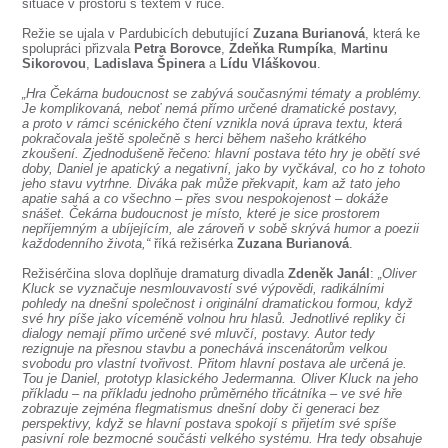
SOUBOR
situace v prostoru s textem v ruce.
Režie se ujala v Pardubicích debutující
Zuzana Burianová
, která ke
DÁLE NABÍZÍME
spolupráci přizvala
Petra Borovce
,
Zdeňka Rumpíka
,
Martinu
Sikorovou
,
Ladislava Špinera
a
Lídu Vláškovou
.
„Hra Čekárna budoucnost se zabývá současnými tématy a problémy.
Je komplikovaná, neboť nemá přímo určené dramatické postavy,
a proto v rámci scénického čtení vznikla nová úprava textu, která
pokračovala ještě společně s herci během našeho krátkého
zkoušení. Zjednodušeně řečeno: hlavní postava této hry je obětí své
doby, Daniel je apatický a negativní, jako by vyčkával, co ho z tohoto
jeho stavu vytrhne. Diváka pak může překvapit, kam až tato jeho
apatie sahá a co všechno – přes svou nespokojenost – dokáže
snášet. Čekárna budoucnost je místo, které je sice prostorem
nepříjemným a ubíjejícím, ale zároveň v sobě skrývá humor a poezii
každodenního života,“
říká režisérka
Zuzana Burianová
.
Režisérčina slova doplňuje dramaturg divadla
Zdeněk Janál
:
„Oliver
Kluck se vyznačuje nesmlouvavostí své výpovědi, radikálními
pohledy na dnešní společnost i originální dramatickou formou, když
své hry píše jako víceméně volnou hru hlasů. Jednotlivé repliky či
dialogy nemají přímo určené své mluvčí, postavy. Autor tedy
rezignuje na přesnou stavbu a ponechává inscenátorům velkou
svobodu pro vlastní tvořivost. Přitom hlavní postava ale určená je.
Tou je Daniel, prototyp klasického Jedermanna. Oliver Kluck na jeho
příkladu – na příkladu jednoho průměrného třicátníka – ve své hře
zobrazuje zejména flegmatismus dnešní doby či generaci bez
perspektivy, když se hlavní postava spokojí s přijetím své spíše
pasivní role bezmocné součásti velkého systému. Hra tedy obsahuje