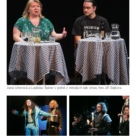
Jana Uherová a Ladislav Špiner v jedné z minulých talk show, foto Jiří Sejkora