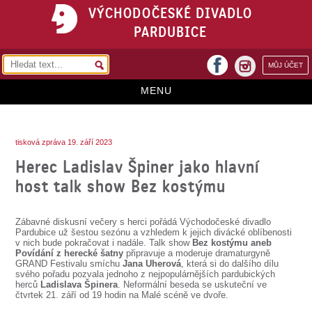
VÝCHODOČESKÉ DIVADLO
PARDUBICE
facebook
MŮJ ÚČET
instagram
MENU
HOME
tisková zpráva 19. září 2023
PROGRAM
Herec Ladislav Špiner jako hlavní
REPERTOÁR
host talk show Bez kostýmu
VSTUPENKY
Zábavné diskusní večery s herci pořádá Východočeské divadlo
PŘEDPLATNÉ
Pardubice už šestou sezónu a vzhledem k jejich divácké oblíbenosti
v nich bude pokračovat i nadále. Talk show
Bez kostýmu aneb
Povídání z herecké šatny
připravuje a moderuje dramaturgyně
KONTAKTY
GRAND Festivalu smíchu
Jana Uherová
, která si do dalšího dílu
svého pořadu pozvala jednoho z nejpopulárnějších pardubických
herců
Ladislava Špinera
. Neformální beseda se uskuteční ve
O DIVADLE
čtvrtek 21. září od 19 hodin na Malé scéně ve dvoře.