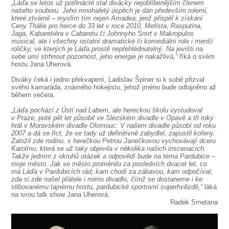
SOUBOR
„Láďa se letos už potřinácté stal divácky nejoblíbenějším členem
našeho souboru. Jeho mnohaletý úspěch je dán především rolemi,
které ztvárnil – myslím tím nejen Amadea, jenž přispěl k získání
DÁLE NABÍZÍME
Ceny Thálie pro herce do 33 let v roce 2010, Mefista, Rasputina,
Jaga, Kabaretiéra v Cabaretu či Johnnyho Smrt v Makropulos
musical, ale i všechny ostatní dramatické či komediální role i menší
roličky, ve kterých je Láďa prostě nepřehlédnutelný. Na jevišti na
sebe umí strhnout pozornost, jeho energie je nakažlivá,“
říká o svém
hostu Jana Uherová.
Diváky čeká i jedno překvapení, Ladislav Špiner si k sobě přizval
svého kamaráda, známého hokejistu, jehož jméno bude odtajněno až
během večera.
„Láďa pochází z Ústí nad Labem, ale hereckou školu vystudoval
v Praze, poté pět let působil ve Slezském divadle v Opavě a tři roky
hrál v Moravském divadle Olomouc. V našem divadle působí od roku
2007 a dá se říct, že se tady už definitivně zabydlel, zapustil kořeny.
Založil zde rodinu, s herečkou Petrou Janečkovou vychovávají dceru
Karolínu, která se už taky objevila v několika našich inscenacích.
Takže jedním z okruhů otázek a odpovědí bude na téma Pardubice –
moje město. Jak se město proměnilo za posledních dvacet let, co
má Láďa v Pardubicích rád, kam chodí za zábavou, kam odpočívat,
zda si zde našel přátele i mimo divadlo, čímž se dostaneme i ke
slibovanému tajnému hostu, pardubické sportovní superhvězdě,“
láká
na svou talk show Jana Uherová.
Radek Smetana