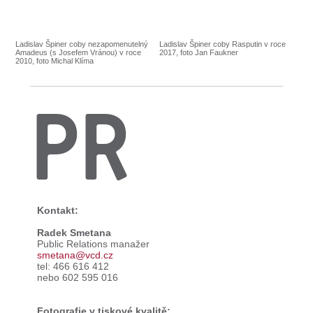
Ladislav Špiner coby nezapomenutelný
Ladislav Špiner coby Rasputin v roce
Amadeus (s Josefem Vránou) v roce
2017, foto Jan Faukner
2010, foto Michal Klíma
PR
Kontakt:
Radek Smetana
Public Relations manažer
smetana@vcd.cz
tel: 466 616 412
nebo 602 595 016
Fotografie v tiskové kvalitě: