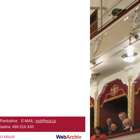
2 Pardubice E-MAIL:
vcd@vcd.cz
ladna: 466 616 430
HO KRAJE