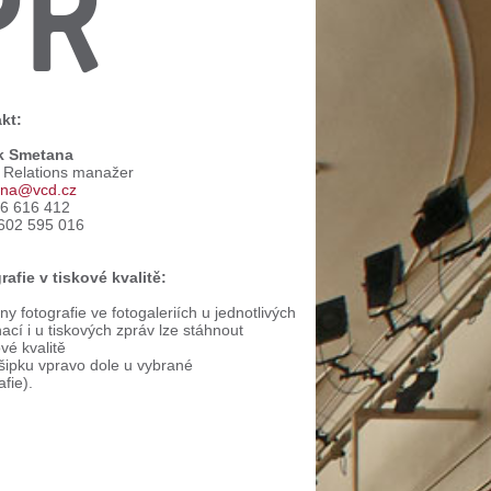
PR
kt:
k Smetana
c Relations manažer
na@vcd.cz
66 616 412
602 595 016
rafie v tiskové kvalitě:
y fotografie ve fotogaleriích u jednotlivých
ací i u tiskových zpráv lze stáhnout
ové kvalitě
 šipku vpravo dole u vybrané
afie).