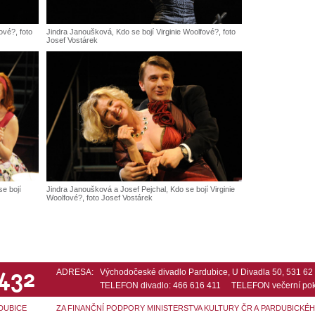
ové?, foto
Jindra Janoušková, Kdo se bojí Virginie Woolfové?, foto
Josef Vostárek
e bojí
Jindra Janoušková a Josef Pejchal, Kdo se bojí Virginie
Woolfové?, foto Josef Vostárek
 432
ADRESA:
Východočeské divadlo Pardubice, U Divadla 50, 531 6
TELEFON divadlo: 466 616 411 TELEFON večerní pok
DUBICE
ZA FINANČNÍ PODPORY MINISTERSTVA KULTURY ČR A PARDUBICKÉ