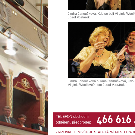
Jindra Janoušková, Kdo se bojí Virginie Woolf
Josef Vostárek
Jindra Janoušková a Jana Ondrušková, Kdo s
Virginie Woolfové?, foto Josef Vostárek
466 616
TELEFON obchodní
oddělení, předprodej:
ZŘIZOVATELEM VČD JE STATUTÁRNÍ MĚSTO PAR