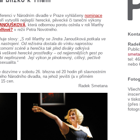
nferenci v Národním divadle v Praze vyhlášeny
nominace
eří vytvořili nejlepší herecké, pěvecké či taneční výkony
JANOUŠKOVÁ
, která odbornou porotu oslnila v roli Marthy
olfové?
v režii Petra Novotného.
Konta
ňuje slovy:
„S rolí Marthy se Jindra Janoušková potkala ve
astrojení. Od režiséra dostala do vínku naprostou
Rade
 komorní scéně a herečka tak před diváky odkrývá
Publi
á veškeré herecké prostředky – od nejjemnějších gest po
smeta
 nepřirozeně. Její výkon je plnokrevný, citlivý, pečlivě
tel: 4
exualita.“
nebo 
 dozvíme v sobotu 26. března od 20 hodin při slavnostním
ého Národního divadla, na jehož jevišti (a v přímém
Fotog
 15 cen.
Radek Smetana
Všechn
inscen
v tisk
(přes
fotogr