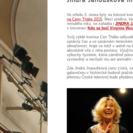
Ve středu 3. února byly na tiskové ko
na Ceny Thálie 2015
. Mezi umělce, kt
minulého roku, se zařadila i
JINDRA 
v inscenaci
Kdo se bojí Virginie Wo
Svůj výběr komise Cen Thálie odůvod
správný čas a ve správném hereckém n
obnaženost; hraje se totiž v aréně na
absolutně vše z nitra postavy. Využív
výbuchy hysterie, která záměrně působí
vystavěný a nechybí mu ani animální s
Zda Jindra Jnaoušková cenu získá, se
galavečeru v historické budově pražsk
přenosu České televize) bude předáno