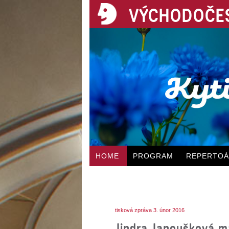
VÝCHODOČES
HOME
PROGRAM
REPERTO
tisková zpráva 3. únor 2016
Jindra Janoušková má