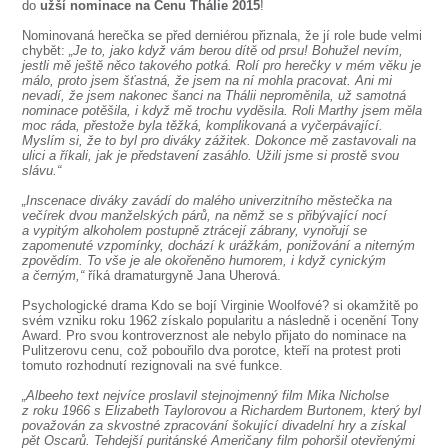
SOUBOR
do
užší nominace na Cenu Thálie 2015
!
Nominovaná herečka se před derniérou přiznala, že jí role bude velmi
DÁLE NABÍZÍME
chybět:
„Je to, jako když vám berou dítě od prsu! Bohužel nevím,
jestli mě ještě něco takového potká. Rolí pro herečky v mém věku je
málo, proto jsem šťastná, že jsem na ní mohla pracovat. Ani mi
nevadí, že jsem nakonec šanci na Thálii neproměnila, už samotná
nominace potěšila, i když mě trochu vyděsila. Roli Marthy jsem měla
moc ráda, přestože byla těžká, komplikovaná a vyčerpávající.
Myslím si, že to byl pro diváky zážitek. Dokonce mě zastavovali na
ulici a říkali, jak je představení zasáhlo. Užili jsme si prostě svou
slávu.“
„Inscenace diváky zavádí do malého univerzitního městečka na
večírek dvou manželských párů, na němž se s přibývající nocí
a vypitým alkoholem postupně ztrácejí zábrany, vynořují se
zapomenuté vzpomínky, dochází k urážkám, ponižování a niterným
zpovědím. To vše je ale okořeněno humorem, i když cynickým
a černým,“
říká dramaturgyně Jana Uherová.
Psychologické drama Kdo se bojí Virginie Woolfové? si okamžitě po
svém vzniku roku 1962 získalo popularitu a následně i ocenění Tony
Award. Pro svou kontroverznost ale nebylo přijato do nominace na
Pulitzerovu cenu, což pobouřilo dva porotce, kteří na protest proti
tomuto rozhodnutí rezignovali na své funkce.
„Albeeho text nejvíce proslavil stejnojmenný film Mika Nicholse
z roku 1966 s Elizabeth Taylorovou a Richardem Burtonem, který byl
považován za skvostné zpracování šokující divadelní hry a získal
pět Oscarů. Tehdejší puritánské Američany film pohoršil otevřenými