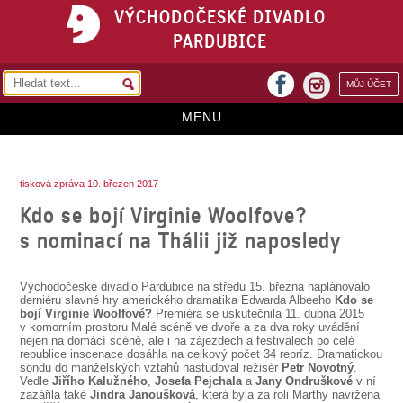
VÝCHODOČESKÉ DIVADLO
PARDUBICE
facebook
MŮJ ÚČET
instagram
MENU
HOME
tisková zpráva 10. březen 2017
PROGRAM
Kdo se bojí Virginie Woolfove?
REPERTOÁR
s nominací na Thálii již naposledy
VSTUPENKY
Východočeské divadlo Pardubice na středu 15. března naplánovalo
PŘEDPLATNÉ
derniéru slavné hry amerického dramatika Edwarda Albeeho
Kdo se
bojí Virginie Woolfové?
Premiéra se uskutečnila 11. dubna 2015
v komorním prostoru Malé scéně ve dvoře a za dva roky uvádění
KONTAKTY
nejen na domácí scéně, ale i na zájezdech a festivalech po celé
republice inscenace dosáhla na celkový počet 34 repríz. Dramatickou
sondu do manželských vztahů nastudoval režisér
Petr Novotný
.
O DIVADLE
Vedle
Jiřího Kalužného
,
Josefa Pejchala
a
Jany Ondruškové
v ní
zazářila také
Jindra Janoušková
, která byla za roli Marthy navržena