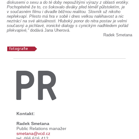
diskusemi o sexu a do té doby nepoužitými výrazy z oblasti erotiky.
Pochopitelně že to, co šokovalo diváky před téměř půlstoletím, je
v současném filmu i divadle běžnou realitou. Slovník už nikoho
nepřekvapí. Přesto má hra v sobě i dnes velkou naléhavost a nic
neztrácí na své aktuálnosti. Hluboký ponor do nitra postav je velmi
současný a pichlavé, ironické dialogy s cynickým nadhledem pořád
překvapivé,“
dodává Jana Uherová.
Radek Smetana
PR
Kontakt:
Radek Smetana
Public Relations manažer
smetana@vcd.cz
tel: 466 616 412