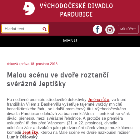
VÝCHODOČESKÉ DIVADLO
PARDUBICE
facebook
MŮJ ÚČET
instagram
MENU
HOME
tisková zpráva 18. prosinec 2013
PROGRAM
Malou scénu ve dvoře roztančí
REPERTOÁR
svérázné Jeptišky
VSTUPENKY
Po nedávné premiéře středověké detektivky
Jméno růže
, ve které
PŘEDPLATNÉ
františkán Vilém z Baskervillu vyšetřuje tajemné vraždy mnichů
benediktinského řádu, se i další premiérový titul Východočeského
divadla Pardubice odehrává za branami kláštera – tentokrát se však
KONTAKTY
diváci přenesou mezi svérázné řeholnice. A protože se premiéra
uskuteční tři dny před Vánocemi (21. a 22. prosince), divadlo
odlehčilo žánr a divákům jako předvánoční dárek věnuje muzikálovou
O DIVADLE
komedii
Jeptišky
, kterou na Malé scéně ve dvoře nazkoušel režisér
Lumír Olšovský
.