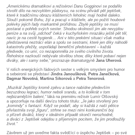
SOUBOR
„Americkému dramatikovi a režisérovi Danu Gogginovi se podařilo
stvořit dílo na nezvyklém půdorysu, na scénu přivádí pět jeptišek,
DÁLE NABÍZÍME
které k tradičnímu obrazu klášterních řeholnic mají hodně daleko.
Slouží pokorně Bohu, žijí a pracují v klášteře, ale po požití houbové
polévky jejich řady markantně prořídnou. Zbylé jeptišky se musí
postarat o pohřeb svých sester. Shodou okolností jim ale nevyjdou
peníze a na svůj „odchod“ čeká v kuchyňském mrazáku ještě pět těl,
navíc je na cestě hygienik… Ani v této prekérní situaci však matka
představená neztrácí elán a spolu se sestrami, které jen díky náhodě
katastrofu přežily, uspořádají benefiční představení – každá
předvede, co umí, co nezapomněla ze svého civilního života.
Řeholnice nazkouší nebývale skvělou show, díky které pobaví nejen
diváky, ale i samy sebe,“
prozrazuje dramaturgyně
Jana Uherová
.
V rolích energických řádových sester s velkým smyslem pro humor
a sebeironii se představí
Jindra Janoušková
,
Petra Janečková
,
Dagmar Novotná
,
Martina Sikorová
a
Petra Tenorová
.
„Muzikál Jeptišky kromě zpěvu a tance nabídne především
bezuzdnou legraci, humor neboli srandu, a to kolikrát v tom
nejbizarnějším balení,“
láká na premiéru režisér Lumír Olšovský
a upozorňuje na další devízu tohoto titulu:
„Je jako stvořený pro
„komindy“ s fantazií. Když se podaří, aby si každá z naší pětice
přivlastnila svoji „figuru“, strhne se mezi nimi konkurenční boj
o přízeň diváků, který v ideálním případě skončí nerozhodně,
a diváci z Jeptišek odejdou s příjemným pocitem, že jim prodloužily
život.“
Závěrem už jen uveďme fakta svědčící o úspěchu Jeptišek – po své