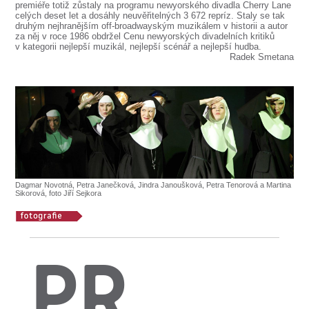
premiéře totiž zůstaly na programu newyorského divadla Cherry Lane
celých deset let a dosáhly neuvěřitelných 3 672 repríz. Staly se tak
druhým nejhranějším off-broadwayským muzikálem v historii a autor
za něj v roce 1986 obdržel Cenu newyorských divadelních kritiků
v kategorii nejlepší muzikál, nejlepší scénář a nejlepší hudba.
Radek Smetana
Dagmar Novotná, Petra Janečková, Jindra Janoušková, Petra Tenorová a Martina
Sikorová, foto Jiří Sejkora
PR