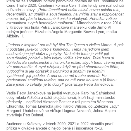
SOUBOR
která se za ztvárnění britské panovnice dostala do širší nominace na
Cenu Thálie 2020. Činoherní komise Cen Thálie tehdy své rozhodnutí
odůvodnila slovy:
„Petra Janečková našla citlivě novou polohu role,
DÁLE NABÍZÍME
decentnější, smutnější a soustředěnou na vnitřní stav a rozpolcenost
mocné, leč přesto bezmocné ikonické vládkyně. Potvrdila velkou
rozmanitost svých hereckých možností.“
Mimochodem v roce 2014
v Králově řeči hrála Petra Janečková manželku krále Jiřího VI.
rodným jménem Elizabeth Angela Marguerite Bowes-Lyon, matku
Alžběty II.
„Jednou z inspirací pro mě byl film The Queen s Hellen Mirren. A pak
v podstatě jakékoli video s královnou. Třeba na jednom jsem
sledovala jen její chůzi a pohyby. Na každé fotce je vidět její
soustředěný pohled – jako kdyby viděla skrz věci. Také jsem si
dohledávala společenské a historické reálie, abych tomu všemu ještě
víc porozuměla. A nyní vždycky když se před představením líčím,
vygooglím si její obrázek s korunkou a snažím se
líčením
vystihnout její podobu. A ona se na mě u toho usmívá. Po
představení zmáčknu telefon, ona na mě zase koukne a já řeknu:
Zase jsme to zvládly, je to dobrý!“
prozrazuje Petra Janečková.
Vedle Petry Janečkové na jevišti vystupuje Karolína Šafránková
coby mladá Alžběta a další plejáda herců, kteří hrají ministerské
předsedy – například Alexandr Postler v roli premiéra Winstona
Churchilla, Tomáš Lněnička jako Harold Wilson, do „Železné Lady“
Margaret Thatcherové se vtěluje Dagmar Novotná, Johna Majora
ztvárňuje Petr Dohnal.
Audience u Královny v letech 2020, 2021 a 2022 obsadila první
příčku v divácké anketě o nejoblíbenější inscenace roku.