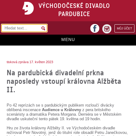
VÝCHODOČESKÉ DIVADLO
PARDUBICE
facebook
MŮJ ÚČET
instagram
MENU
HOME
tisková zpráva 17. květen 2023
PROGRAM
Na pardubická divadelní prkna
REPERTOÁR
naposledy vstoupí královna Alžběta
II.
VSTUPENKY
PŘEDPLATNÉ
Po 42 reprízách se s pardubickým publikem rozloučí divácky
oblíbená inscenace
Audience u Královny
z pera britského
KONTAKTY
scenáristy a dramatika Petera Morgana. Derniéra se v Městském
divadle uskuteční tento pátek 19. května od 19 hodin.
O DIVADLE
Hru ze života královny Alžběty II. ve Východočeském divadle
režíroval Petr Novotný, jenž do titulní role obsadil Petru Janečkovou,