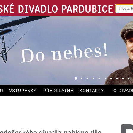
KÉ DIVADLO PARDUBICE
ÁR
VSTUPENKY
PŘEDPLATNÉ
KONTAKTY
O DIVAD
odočeského divadla nabídne dílo