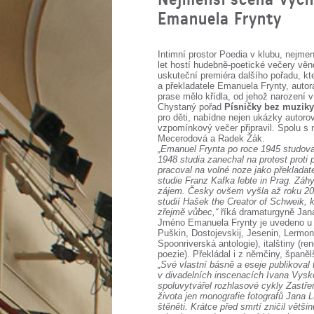
Emanuela Frynty
Intimní prostor Poedia v klubu, nejm
let hostí hudebně-poetické večery vě
uskuteční premiéra dalšího pořadu, kte
a překladatele Emanuela Frynty, auto
prase mělo křídla, od jehož narození v
Chystaný pořad
Písničky bez muzik
pro děti, nabídne nejen ukázky autoro
vzpomínkový večer připravil. Spolu s
Mecerodová a Radek Žák.
„Emanuel Frynta po roce 1945 studoval
1948 studia zanechal na protest prot
pracoval na volné noze jako překladate
studie Franz Kafka lebte in Prag. Záhy
zájem. Česky ovšem vyšla až roku 2000
studií Hašek the Creator of Schweik, 
zřejmě vůbec,“
říká dramaturgyně Jana
Jméno Emanuela Frynty je uvedeno u p
Puškin, Dostojevskij, Jesenin, Lermont
Spoonriverská antologie), italštiny (re
poezie). Překládal i z němčiny, španěl
„Své vlastní básně a eseje publikoval
v divadelních inscenacích Ivana Vysk
spoluvytvářel rozhlasové cykly Zastřen
života jen monografie fotografů Jana
štěněti. Krátce před smrtí zničil vět