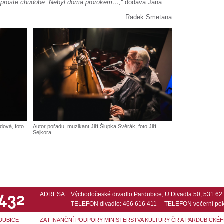
naprosté chudobě. Nebyl doma prorokem…,“
dodává Jana
Radek Smetana
dová, foto
Autor pořadu, muzikant Jiří Šlupka Svěrák, foto Jiří
Sejkora
 432
ADRESA:
Východočeské divadlo Pardubice, U Divadla 50, 531 6
TELEFON divadlo: 466 616 411 TELEFON večerní pok
DUBICE
ZA FINANČNÍ PODPORY MINISTERSTVA KULTURY ČR A PARDUBICKÉ