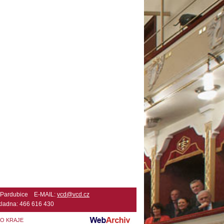
2 Pardubice E-MAIL:
vcd@vcd.cz
ladna: 466 616 430
HO KRAJE