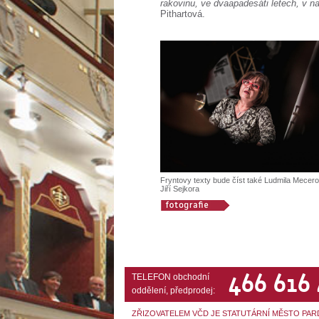
rakovinu, ve dvaapadesáti letech, v 
Pithartová.
Fryntovy texty bude číst také Ludmila Mecero
Jiří Sejkora
466 616
TELEFON obchodní
oddělení, předprodej:
ZŘIZOVATELEM VČD JE STATUTÁRNÍ MĚSTO PAR