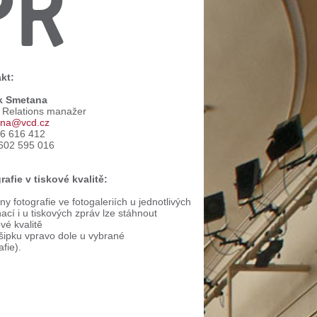
PR
kt:
k Smetana
c Relations manažer
na@vcd.cz
66 616 412
602 595 016
rafie v tiskové kvalitě:
y fotografie ve fotogaleriích u jednotlivých
ací i u tiskových zpráv lze stáhnout
ové kvalitě
 šipku vpravo dole u vybrané
afie).