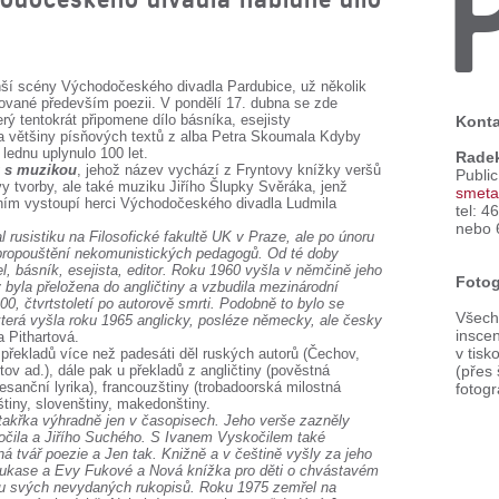
enší scény Východočeského divadla Pardubice, už několik
nované především poezii. V pondělí 17. dubna se zde
rý tentokrát připomene dílo básníka, esejisty
Konta
ra většiny písňových textů z alba Petra Skoumala Kdyby
 lednu uplynulo 100 let.
Rade
y
s muzikou
, jehož název vychází z Fryntovy knížky veršů
Publi
vy tvorby, ale také muziku Jiřího Šlupky Svěráka, jenž
smeta
 ním vystoupí herci Východočeského divadla Ludmila
tel: 4
nebo 
 rusistiku na Filosofické fakultě UK v Praze, ale po únoru
i propouštění nekomunistických pedagogů. Od té doby
l, básník, esejista, editor. Roku 1960 vyšla v němčině jeho
Fotog
 byla přeložena do angličtiny a vzbudila mezinárodní
, čtvrtstoletí po autorově smrti. Podobně to bylo se
Všechn
která vyšla roku 1965 anglicky, posléze německy, ale česky
inscen
 Pithartová.
v tisk
řekladů více než padesáti děl ruských autorů (Čechov,
ov ad.), dále pak u překladů z angličtiny (pověstná
(přes
nesanční lyrika), francouzštiny (trobadoorská milostná
fotogr
štiny, slovenštiny, makedonštiny.
 takřka výhradně jen v časopisech. Jeho verše zazněly
očila a Jiřího Suchého. S Ivanem Vyskočilem také
á tvář poezie a Jen tak. Knižně a v češtině vyšly za jeho
 Lukase a Evy Fukové a Nová knížka pro děti o chvástavém
šinu svých nevydaných rukopisů. Roku 1975 zemřel na