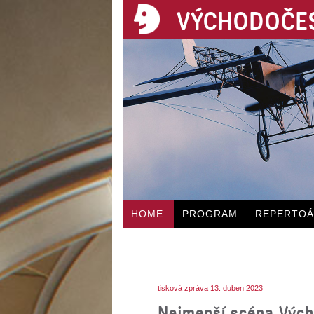
VÝCHODOČES
HOME
PROGRAM
REPERTO
tisková zpráva 13. duben 2023
Nejmenší scéna Vých