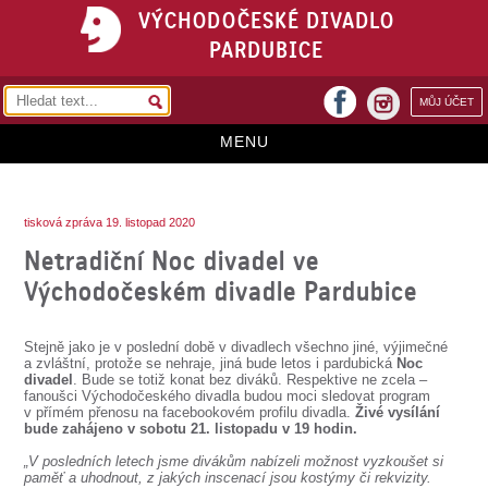
VÝCHODOČESKÉ DIVADLO
PARDUBICE
facebook
MŮJ ÚČET
instagram
MENU
HOME
tisková zpráva 19. listopad 2020
PROGRAM
Netradiční Noc divadel ve
REPERTOÁR
Východočeském divadle Pardubice
VSTUPENKY
Stejně jako je v poslední době v divadlech všechno jiné, výjimečné
PŘEDPLATNÉ
a zvláštní, protože se nehraje, jiná bude letos i pardubická
Noc
divadel
. Bude se totiž konat bez diváků. Respektive ne zcela –
fanoušci Východočeského divadla budou moci sledovat program
KONTAKTY
v přímém přenosu na facebookovém profilu divadla.
Živé vysílání
bude zahájeno v sobotu 21. listopadu v 19 hodin.
O DIVADLE
„V posledních letech jsme divákům nabízeli možnost vyzkoušet si
paměť a uhodnout, z jakých inscenací jsou kostýmy či rekvizity.