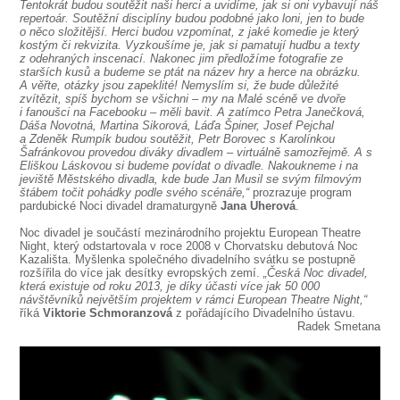
SOUBOR
Tentokrát budou soutěžit naši herci a uvidíme, jak si oni vybavují náš
repertoár. Soutěžní disciplíny budou podobné jako loni, jen to bude
o něco složitější. Herci budou vzpomínat, z jaké komedie je který
DÁLE NABÍZÍME
kostým či rekvizita. Vyzkoušíme je, jak si pamatují hudbu a texty
z odehraných inscenací. Nakonec jim předložíme fotografie ze
starších kusů a budeme se ptát na název hry a herce na obrázku.
A věřte, otázky jsou zapeklité! Nemyslím si, že bude důležité
zvítězit, spíš bychom se všichni – my na Malé scéně ve dvoře
i fanoušci na Facebooku – měli bavit. A zatímco Petra Janečková,
Dáša Novotná, Martina Sikorová, Láďa Špiner, Josef Pejchal
a Zdeněk Rumpík budou soutěžit, Petr Borovec s Karolínkou
Šafránkovou provedou diváky divadlem – virtuálně samozřejmě. A s
Eliškou Láskovou si budeme povídat o divadle. Nakoukneme i na
jeviště Městského divadla, kde bude Jan Musil se svým filmovým
štábem točit pohádky podle svého scénáře,“
prozrazuje program
pardubické Noci divadel dramaturgyně
Jana Uherová
.
Noc divadel je součástí mezinárodního projektu European Theatre
Night, který odstartovala v roce 2008 v Chorvatsku debutová Noc
Kazališta. Myšlenka společného divadelního svátku se postupně
rozšířila do více jak desítky evropských zemí.
„Česká Noc divadel,
která existuje od roku 2013, je díky účasti více jak 50 000
návštěvníků největším projektem v rámci European Theatre Night,“
říká
Viktorie Schmoranzová
z pořádajícího Divadelního ústavu.
Radek Smetana