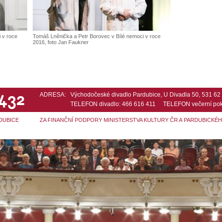
 v roce
Tomáš Lněnička a Petr Borovec v Bílé nemoci v roce
2016, foto Jan Faukner
 432
ADRESA:
Východočeské divadlo Pardubice, U Divadla 50, 531 6
TELEFON divadlo: 466 616 411 TELEFON večerní pok
DUBICE
ZA FINANČNÍ PODPORY MINISTERSTVA KULTURY ČR A PARDUBICKÉ