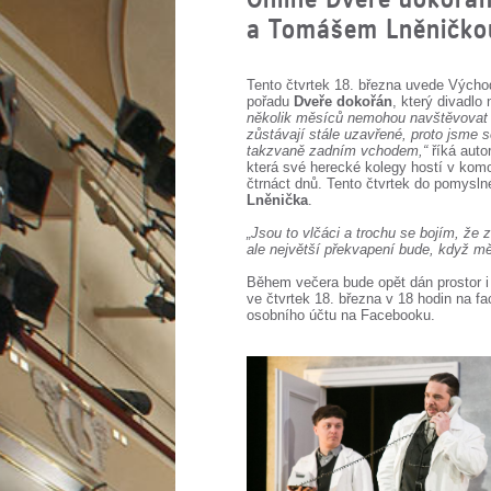
a Tomášem Lněničko
Tento čtvrtek 18. března uvede Výcho
pořadu
Dveře dokořán
, který divadl
několik měsíců nemohou navštěvovat k
zůstávají stále uzavřené, proto jsme
takzvaně zadním vchodem,“
říká auto
která své herecké kolegy hostí v komo
čtrnáct dnů. Tento čtvrtek do pomysln
Lněnička
.
„Jsou to vlčáci a trochu se bojím, že 
ale největší překvapení bude, když m
Během večera bude opět dán prostor i 
ve čtvrtek 18. března v 18 hodin na fa
osobního účtu na Facebooku.