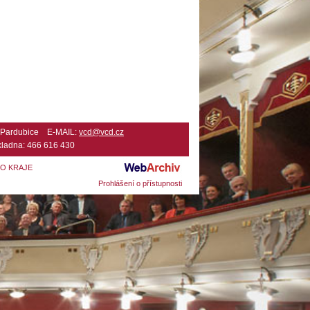
2 Pardubice E-MAIL:
vcd@vcd.cz
ladna: 466 616 430
HO KRAJE
Prohlášení o přístupnosti