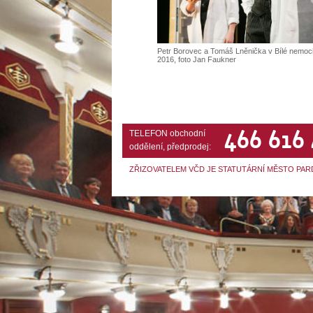
Petr Borovec a Tomáš Lněnička v Bílé nemoci
2016, foto Jan Faukner
466 616
TELEFON obchodní
oddělení, předprodej:
ZŘIZOVATELEM VČD JE STATUTÁRNÍ MĚSTO PAR