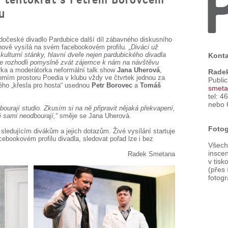
u
dočeské divadlo Pardubice další díl zábavného diskusního
o nově vysílá na svém facebookovém profilu.
„Diváci už
ulturní stánky, hlavní dveře nejen pardubického divadla
Konta
 se rozhodli pomyslně zvát zájemce k nám na návštěvu
rka a moderátorka neformální talk show
Jana Uherová
,
Rade
rním prostoru Poedia v klubu vždy ve čtvrtek jednou za
Publi
ého „křesla pro hosta“ usednou
Petr Borovec
a
Tomáš
smeta
tel: 4
nebo 
zbourají studio. Zkusím si na ně připravit nějaká překvapení,
ě sami neodbourají,“
směje se Jana Uherová.
Fotog
sledujícím divákům a jejich dotazům. Živé vysílání startuje
cebookovém profilu divadla, sledovat pořad lze i bez
Všechn
inscen
Radek Smetana
v tisk
(přes
fotogr