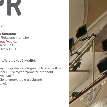
PR
kt:
k Smetana
c Relations manažer
na@vcd.cz
66 616 412
602 595 016
rafie v tiskové kvalitě:
y fotografie ve fotogaleriích u jednotlivých
ací i u tiskových zpráv lze stáhnout
ové kvalitě
 šipku vpravo dole u vybrané
afie).