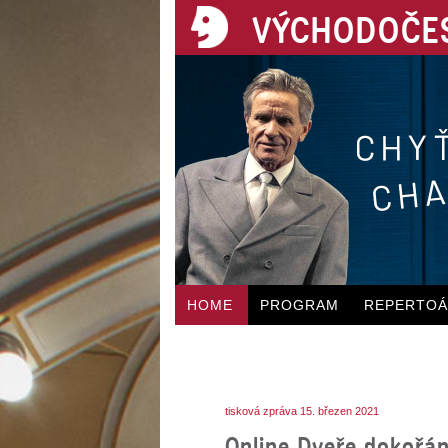
VÝCHODOČES
HOME
PROGRAM
REPERTO
tisková zpráva 15. březen 2021
Online Dveře dokořá