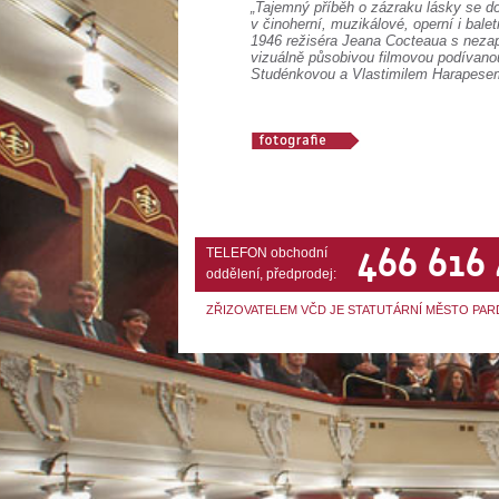
„Tajemný příběh o zázraku lásky se d
v činoherní, muzikálové, operní i bal
1946 režiséra Jeana Cocteaua s neza
vizuálně působivou filmovou podívano
Studénkovou a Vlastimilem Harapesem v
466 616
TELEFON obchodní
oddělení, předprodej:
ZŘIZOVATELEM VČD JE STATUTÁRNÍ MĚSTO PAR