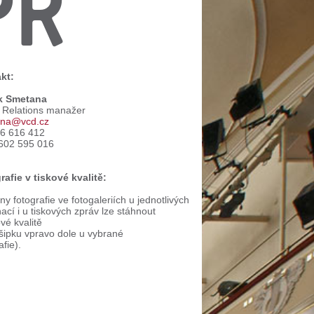
PR
kt:
k Smetana
c Relations manažer
na@vcd.cz
66 616 412
602 595 016
rafie v tiskové kvalitě:
y fotografie ve fotogaleriích u jednotlivých
ací i u tiskových zpráv lze stáhnout
ové kvalitě
 šipku vpravo dole u vybrané
afie).