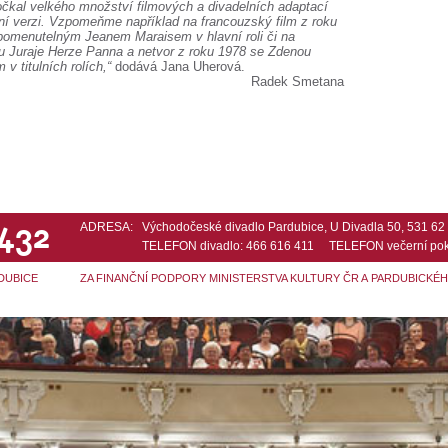
očkal velkého množství filmových a divadelních adaptací
etní verzi. Vzpomeňme například na francouzský film z roku
pomenutelným Jeanem Maraisem v hlavní roli či na
u Juraje Herze Panna a netvor z roku 1978 se Zdenou
 titulních rolích,“
dodává Jana Uherová.
Radek Smetana
 432
ADRESA:
Východočeské divadlo Pardubice, U Divadla 50, 531 6
TELEFON divadlo: 466 616 411 TELEFON večerní pok
DUBICE
ZA FINANČNÍ PODPORY MINISTERSTVA KULTURY ČR A PARDUBICKÉ