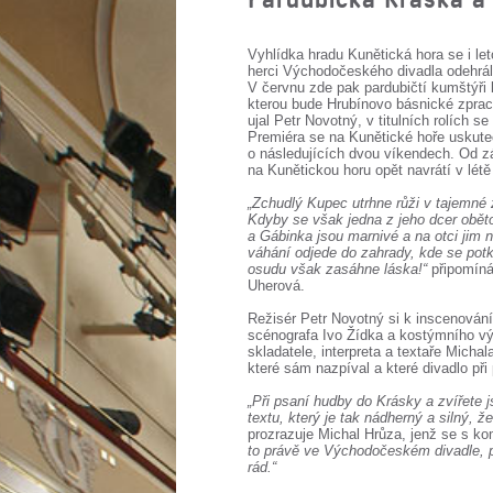
Vyhlídka hradu Kunětická hora se i let
herci Východočeského divadla odehrál
V červnu zde pak pardubičtí kumštýři 
kterou bude Hrubínovo básnické zpra
ujal Petr Novotný, v titulních rolích 
Premiéra se na Kunětické hoře uskuteč
o následujících dvou víkendech. Od z
na Kunětickou horu opět navrátí v létě
„Zchudlý Kupec utrhne růži v tajemné z
Kdyby se však jedna z jeho dcer oběto
a Gábinka jsou marnivé a na otci jim n
váhání odjede do zahrady, kde se pot
osudu však zasáhne láska!“
připomíná
Uherová.
Režisér Petr Novotný si k inscenován
scénografa Ivo Žídka a kostýmního vý
skladatele, interpreta a textaře Micha
které sám nazpíval a které divadlo při
„Při psaní hudby do Krásky a zvířete 
textu, který je tak nádherný a silný, ž
prozrazuje Michal Hrůza, jenž se s k
to právě ve Východočeském divadle, p
rád.“