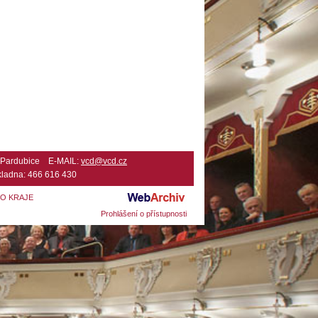
2 Pardubice E-MAIL:
vcd@vcd.cz
ladna: 466 616 430
HO KRAJE
Prohlášení o přístupnosti