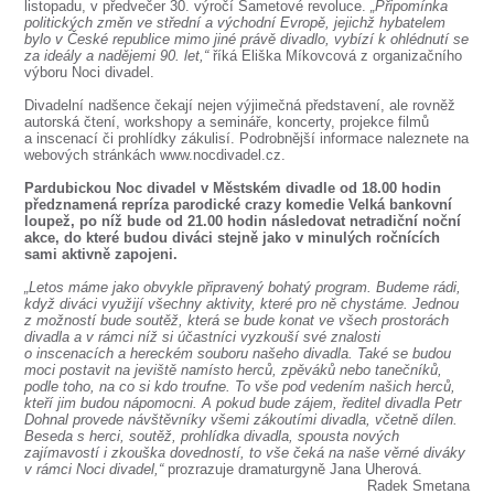
SOUBOR
listopadu, v předvečer 30. výročí Sametové revoluce.
„Připomínka
politických změn ve střední a východní Evropě, jejichž hybatelem
bylo v České republice mimo jiné právě divadlo, vybízí k ohlédnutí se
DÁLE NABÍZÍME
za ideály a nadějemi 90. let,“
říká Eliška Míkovcová z organizačního
výboru Noci divadel.
Divadelní nadšence čekají nejen výjimečná představení, ale rovněž
autorská čtení, workshopy a semináře, koncerty, projekce filmů
a inscenací či prohlídky zákulisí. Podrobnější informace naleznete na
webových stránkách www.nocdivadel.cz.
Pardubickou Noc divadel v Městském divadle od 18.00 hodin
předznamená repríza parodické crazy komedie Velká bankovní
loupež, po níž bude od 21.00 hodin následovat netradiční noční
akce, do které budou diváci stejně jako v minulých ročnících
sami aktivně zapojeni.
„Letos máme jako obvykle připravený bohatý program. Budeme rádi,
když diváci využijí všechny aktivity, které pro ně chystáme. Jednou
z možností bude soutěž, která se bude konat ve všech prostorách
divadla a v rámci níž si účastníci vyzkouší své znalosti
o inscenacích a hereckém souboru našeho divadla. Také se budou
moci postavit na jeviště namísto herců, zpěváků nebo tanečníků,
podle toho, na co si kdo troufne. To vše pod vedením našich herců,
kteří jim budou nápomocni. A pokud bude zájem, ředitel divadla Petr
Dohnal provede návštěvníky všemi zákoutími divadla, včetně dílen.
Beseda s herci, soutěž, prohlídka divadla, spousta nových
zajímavostí i zkouška dovedností, to vše čeká na naše věrné diváky
v rámci Noci divadel,“
prozrazuje dramaturgyně Jana Uherová.
Radek Smetana