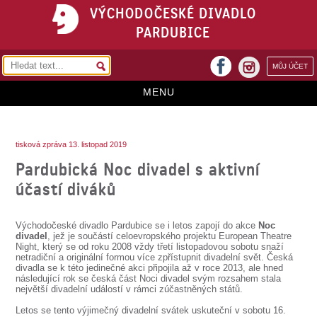
VÝCHODOČESKÉ DIVADLO
PARDUBICE
facebook
MŮJ ÚČET
instagram
MENU
HOME
tisková zpráva 13. listopad 2019
PROGRAM
Pardubická Noc divadel s aktivní
REPERTOÁR
účastí diváků
VSTUPENKY
Východočeské divadlo Pardubice se i letos zapojí do akce
Noc
PŘEDPLATNÉ
divadel
, jež je součástí celoevropského projektu European Theatre
Night, který se od roku 2008 vždy třetí listopadovou sobotu snaží
netradiční a originální formou více zpřístupnit divadelní svět. Česká
KONTAKTY
divadla se k této jedinečné akci připojila až v roce 2013, ale hned
následující rok se česká část Noci divadel svým rozsahem stala
největší divadelní událostí v rámci zúčastněných států.
O DIVADLE
Letos se tento výjimečný divadelní svátek uskuteční v sobotu 16.