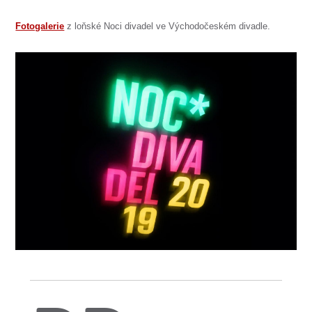
Fotogalerie
z loňské Noci divadel ve Východočeském divadle.