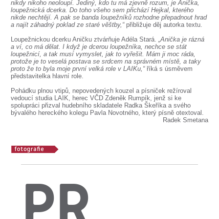
SOUBOR
nikdy nikoho neoloupí. Jediný, kdo tu má zjevně rozum, je Anička,
loupežnická dcerka. Do toho všeho sem přichází Hejkal, kterého
nikde nechtějí. A pak se banda loupežníků rozhodne přepadnout hrad
DÁLE NABÍZÍME
a najít záhadný poklad ze staré věštby,“
přibližuje děj autorka textu.
Loupežnickou dcerku Aničku ztvárňuje Adéla Stará.
„Anička je rázná
a ví, co má dělat. I když je dcerou loupežníka, nechce se stát
loupežnicí, a tak musí vymyslet, jak to vyřešit. Mám ji moc ráda,
protože je to veselá postava se srdcem na správném místě, a taky
proto že to byla moje první velká role v LAIKu,“
říká s úsměvem
představitelka hlavní role.
Pohádku plnou vtipů, nepovedených kouzel a písniček režíroval
vedoucí studia LAIK, herec VČD Zdeněk Rumpík, jenž si ke
spolupráci přizval hudebního skladatele Radka Škeříka a svého
bývalého hereckého kolegu Pavla Novotného, který písně otextoval.
Radek Smetana
PR