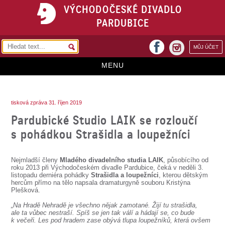
VÝCHODOČESKÉ DIVADLO
PARDUBICE
facebook
MŮJ ÚČET
instagram
MENU
HOME
tisková zpráva 31. říjen 2019
PROGRAM
Pardubické Studio LAIK se rozloučí
REPERTOÁR
s pohádkou Strašidla a loupežníci
VSTUPENKY
Nejmladší členy
Mladého divadelního studia LAIK
, působícího od
PŘEDPLATNÉ
roku 2013 při Východočeském divadle Pardubice, čeká v neděli 3.
listopadu derniéra pohádky
Strašidla a loupežníci
, kterou dětským
hercům přímo na tělo napsala dramaturgyně souboru Kristýna
KONTAKTY
Plešková.
„Na Hradě Nehradě je všechno nějak zamotané. Žijí tu strašidla,
O DIVADLE
ale ta vůbec nestraší. Spíš se jen tak válí a hádají se, co bude
k večeři. Les pod hradem zase obývá tlupa loupežníků, která ovšem