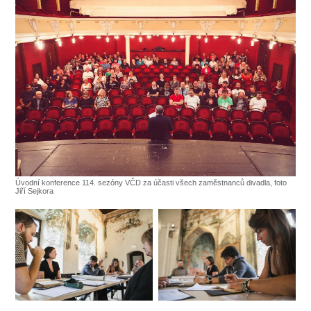
Úvodní konference 114. sezóny VČD za účasti všech zaměstnanců divadla, foto
Jiří Sejkora