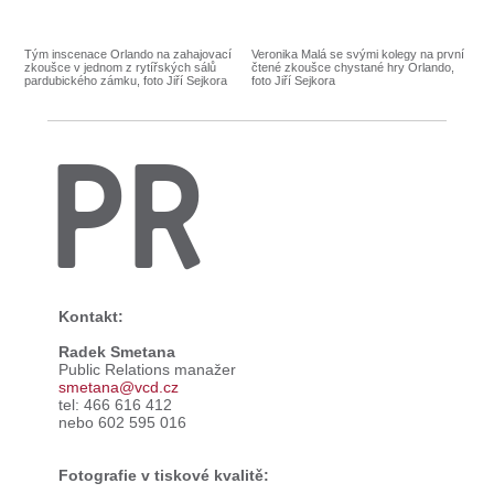
Tým inscenace Orlando na zahajovací
Veronika Malá se svými kolegy na první
zkoušce v jednom z rytířských sálů
čtené zkoušce chystané hry Orlando,
pardubického zámku, foto Jiří Sejkora
foto Jiří Sejkora
PR
Kontakt:
Radek Smetana
Public Relations manažer
smetana@vcd.cz
tel: 466 616 412
nebo 602 595 016
Fotografie v tiskové kvalitě: