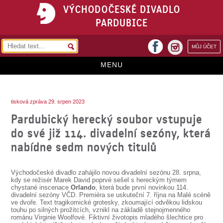
VÝCHODOČESKÉ DIVADLO
PARDUBICE
facebook
MŮJ ÚČET
instagram
MENU
HOME
tisková zpráva 29. srpen 2023
PROGRAM
Pardubický herecký soubor vstupuje
REPERTOÁR
do své již 114. divadelní sezóny, která
nabídne sedm nových titulů
VSTUPENKY
PŘEDPLATNÉ
Východočeské divadlo zahájilo novou divadelní sezónu 28. srpna,
kdy se režisér Marek David poprvé sešel s hereckým týmem
KONTAKTY
chystané inscenace
Orlando
, která bude první novinkou 114.
divadelní sezóny VČD. Premiéra se uskuteční 7. října na Malé scéně
ve dvoře. Text tragikomické grotesky, zkoumající odvěkou lidskou
O DIVADLE
touhu po silných prožitcích, vznikl na základě stejnojmenného
románu Virginie Woolfové. Fiktivní životopis mladého šlechtice pro