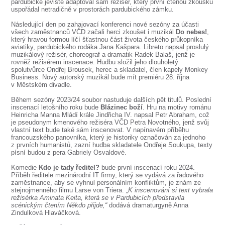
SOUBOR
pardubické jeviště adaptoval sám režisér, který první čtenou zkoušku
uspořádal netradičně v prostorách pardubického zámku.
DÁLE NABÍZÍME
Následující den po zahajovací konferenci nové sezóny za účasti
všech zaměstnanců VČD začali herci zkoušet i muzikál
Do nebes!
,
který hravou formou líčí šťastnou část života českého průkopníka
aviatiky, pardubického rodáka Jana Kašpara. Libreto napsal proslulý
muzikálový režisér, choreograf a dramatik Radek Balaš, jenž je
rovněž režisérem inscenace. Hudbu složil jeho dlouholetý
spolutvůrce Ondřej Brousek, herec a skladatel, člen kapely Monkey
Business. Nový autorský muzikál bude mít premiéru 28. října
v Městském divadle.
Během sezóny 2023/24 soubor nastuduje dalších pět titulů. Poslední
inscenací letošního roku bude
Blázinec boží
. Hru na motivy románu
Heinricha Manna Mládí krále Jindřicha IV. napsal Petr Abraham, což
je pseudonym kmenového režiséra VČD Petra Novotného, jenž svůj
vlastní text bude také sám inscenovat. V napínavém příběhu
francouzského panovníka, který je historiky označován za jednoho
z prvních humanistů, zazní hudba skladatele Ondřeje Soukupa, texty
písní budou z pera Gabriely Osvaldové.
Komedie
Kdo je tady ředitel?
bude první inscenací roku 2024.
Příběh ředitele mezinárodní IT firmy, který se vydává za řadového
zaměstnance, aby se vyhnul personálním konfliktům, je znám ze
stejnojmenného filmu Larse von Triera.
„K inscenování si text vybrala
režisérka Aminata Keita, která se v Pardubicích představila
scénickým čtením Někdo přijde,“
dodává dramaturgyně Anna
Zindulková Hlaváčková.