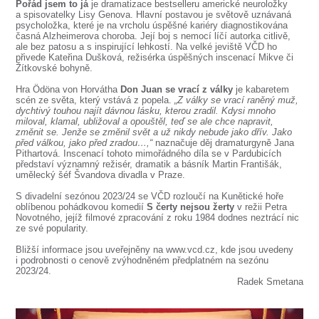
Pořád jsem to já
je dramatizace bestselleru americké neuroložky
a spisovatelky Lisy Genova. Hlavní postavou je světově uznávaná
psycholožka, které je na vrcholu úspěšné kariéry diagnostikována
časná Alzheimerova choroba. Její boj s nemocí líčí autorka citlivě,
ale bez patosu a s inspirující lehkostí. Na velké jeviště VČD ho
přivede Kateřina Dušková, režisérka úspěšných inscenací Mikve či
Žítkovské bohyně.
Hra Ödöna von Horvátha
Don Juan se vrací z války
je kabaretem
scén ze světa, který vstává z popela.
„Z války se vrací raněný muž,
dychtivý touhou najít dávnou lásku, kterou zradil. Kdysi mnoho
miloval, klamal, ubližoval a opouštěl, teď se ale chce napravit,
změnit se. Jenže se změnil svět a už nikdy nebude jako dřív. Jako
před válkou, jako před zradou…,“
naznačuje děj dramaturgyně Jana
Pithartová. Inscenací tohoto mimořádného díla se v Pardubicích
představí významný režisér, dramatik a básník Martin Františák,
umělecký šéf Švandova divadla v Praze.
S divadelní sezónou 2023/24 se VČD rozloučí na Kunětické hoře
oblíbenou pohádkovou komedií
S čerty nejsou žerty
v režii Petra
Novotného, jejíž filmové zpracování z roku 1984 dodnes neztrácí nic
ze své popularity.
Bližší informace jsou uveřejněny na www.vcd.cz, kde jsou uvedeny
i podrobnosti o cenově zvýhodněném předplatném na sezónu
2023/24.
Radek Smetana