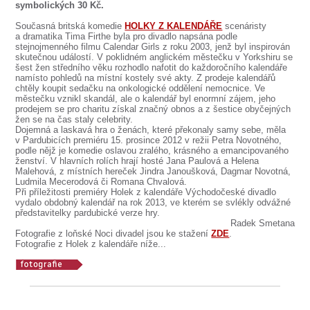
symbolických 30 Kč.
Současná britská komedie
HOLKY Z KALENDÁŘE
scenáristy
a dramatika Tima Firthe byla pro divadlo napsána podle
stejnojmenného filmu Calendar Girls z roku 2003, jenž byl inspirován
skutečnou událostí. V poklidném anglickém městečku v Yorkshiru se
šest žen středního věku rozhodlo nafotit do každoročního kalendáře
namísto pohledů na místní kostely své akty. Z prodeje kalendářů
chtěly koupit sedačku na onkologické oddělení nemocnice. Ve
městečku vznikl skandál, ale o kalendář byl enormní zájem, jeho
prodejem se pro charitu získal značný obnos a z šestice obyčejných
žen se na čas staly celebrity.
Dojemná a laskavá hra o ženách, které překonaly samy sebe, měla
v Pardubicích premiéru 15. prosince 2012 v režii Petra Novotného,
podle nějž je komedie oslavou zralého, krásného a emancipovaného
ženství. V hlavních rolích hrají hosté Jana Paulová a Helena
Malehová, z místních hereček Jindra Janoušková, Dagmar Novotná,
Ludmila Mecerodová či Romana Chvalová.
Při příležitosti premiéry Holek z kalendáře Východočeské divadlo
vydalo obdobný kalendář na rok 2013, ve kterém se svlékly odvážné
představitelky pardubické verze hry.
Radek Smetana
Fotografie z loňské Noci divadel jsou ke stažení
ZDE
.
Fotografie z Holek z kalendáře níže...