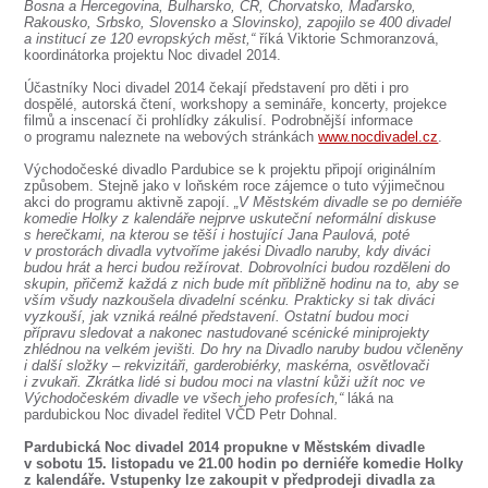
SOUBOR
Bosna a Hercegovina, Bulharsko, ČR, Chorvatsko, Maďarsko,
Rakousko, Srbsko, Slovensko a Slovinsko), zapojilo se 400 divadel
a institucí ze 120 evropských měst,“
říká Viktorie Schmoranzová,
DÁLE NABÍZÍME
koordinátorka projektu Noc divadel 2014.
Účastníky Noci divadel 2014 čekají představení pro děti i pro
dospělé, autorská čtení, workshopy a semináře, koncerty, projekce
filmů a inscenací či prohlídky zákulisí. Podrobnější informace
o programu naleznete na webových stránkách
www.nocdivadel.cz
.
Východočeské divadlo Pardubice se k projektu připojí originálním
způsobem. Stejně jako v loňském roce zájemce o tuto výjimečnou
akci do programu aktivně zapojí.
„V Městském divadle se po derniéře
komedie Holky z kalendáře nejprve uskuteční neformální diskuse
s herečkami, na kterou se těší i hostující Jana Paulová, poté
v prostorách divadla vytvoříme jakési Divadlo naruby, kdy diváci
budou hrát a herci budou režírovat. Dobrovolníci budou rozděleni do
skupin, přičemž každá z nich bude mít přibližně hodinu na to, aby se
vším všudy nazkoušela divadelní scénku. Prakticky si tak diváci
vyzkouší, jak vzniká reálné představení. Ostatní budou moci
přípravu sledovat a nakonec nastudované scénické miniprojekty
zhlédnou na velkém jevišti. Do hry na Divadlo naruby budou včleněny
i další složky – rekvizitáři, garderobiérky, maskérna, osvětlovači
i zvukaři. Zkrátka lidé si budou moci na vlastní kůži užít noc ve
Východočeském divadle ve všech jeho profesích,“
láká na
pardubickou Noc divadel ředitel VČD Petr Dohnal.
Pardubická Noc divadel 2014 propukne v Městském divadle
v sobotu 15. listopadu ve 21.00 hodin po derniéře komedie Holky
z kalendáře. Vstupenky lze zakoupit v předprodeji divadla za