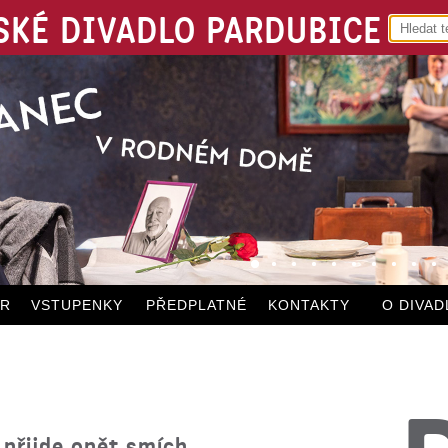
KÉ DIVADLO PARDUBICE
ÁR
VSTUPENKY
PŘEDPLATNÉ
KONTAKTY
O DIVAD
 přijde opět smích