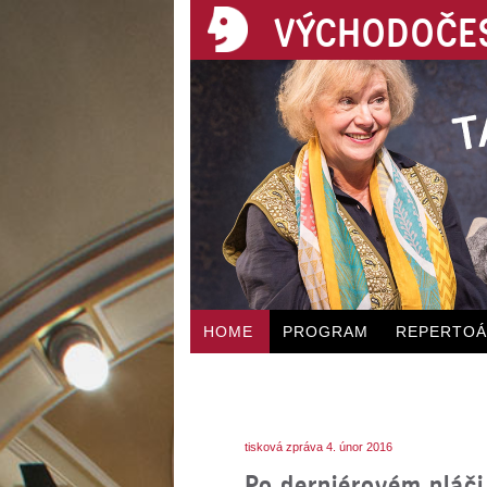
VÝCHODOČES
HOME
PROGRAM
REPERTO
tisková zpráva 4. únor 2016
Po derniérovém pláči