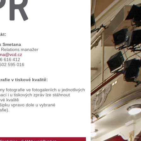
PR
kt:
k Smetana
c Relations manažer
na@vcd.cz
66 616 412
602 595 016
rafie v tiskové kvalitě:
y fotografie ve fotogaleriích u jednotlivých
ací i u tiskových zpráv lze stáhnout
ové kvalitě
 šipku vpravo dole u vybrané
afie).