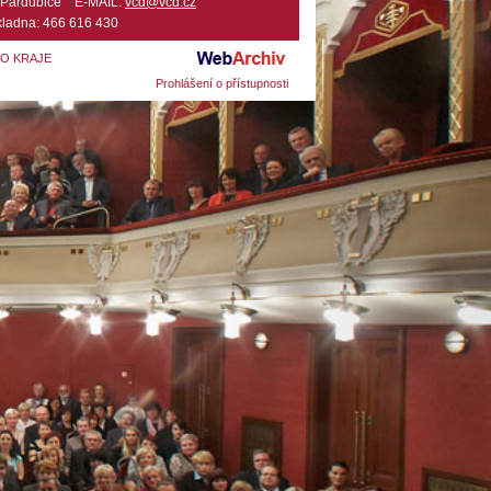
2 Pardubice E-MAIL:
vcd@vcd.cz
ladna: 466 616 430
HO KRAJE
Prohlášení o přístupnosti