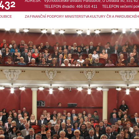
 432
ADRESA:
Východočeské divadlo Pardubice, U Divadla 50, 531 6
TELEFON divadlo: 466 616 411 TELEFON večerní pok
DUBICE
ZA FINANČNÍ PODPORY MINISTERSTVA KULTURY ČR A PARDUBICKÉ