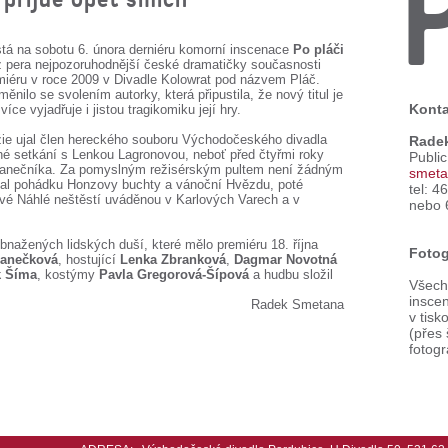
tá na sobotu 6. února derniéru komorní inscenace
Po pláči
 z pera nejpozoruhodnější české dramatičky současnosti
iéru v roce 2009 v Divadle Kolowrat pod názvem Pláč.
ilo se svolením autorky, která připustila, že nový titul je
Konta
více vyjadřuje i jistou tragikomiku její hry.
žie ujal člen hereckého souboru Východočeského divadla
Rade
ruhé setkání s Lenkou Lagronovou, neboť před čtyřmi roky
Publi
o Tanečníka. Za pomyslným režisérským pultem není žádným
smeta
al pohádku Honzovy buchty a vánoční Hvězdu, poté
tel: 4
ové Náhlé neštěstí uváděnou v Karlových Varech a v
nebo 
nažených lidských duší, které mělo premiéru 18. října
Fotog
Janečková
, hostující
Lenka Zbranková
,
Dagmar Novotná
 Šíma
, kostýmy
Pavla Gregorová-Šípová
a hudbu složil
Všechn
inscen
Radek Smetana
v tisk
(přes
fotogr