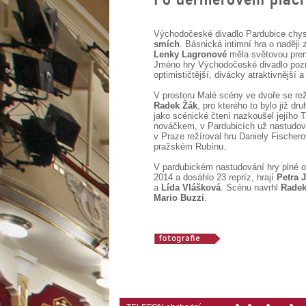
Východočeské divadlo Pardubice chys
smích
. Básnická intimní hra o naději
Lenky Lagronové
měla světovou prem
Jméno hry Východočeské divadlo pozměn
optimističtější, divácky atraktivnější a 
V prostoru Malé scény ve dvoře se re
Radek Žák
, pro kterého to bylo již d
jako scénické čtení nazkoušel jejíh
nováčkem, v Pardubicích už nastudov
v Praze režíroval hru Daniely Fischer
pražském Rubínu.
V pardubickém nastudování hry plné ob
2014 a dosáhlo 23 repríz, hrají
Petra 
a
Lída Vlášková
. Scénu navrhl
Radek
Mario Buzzi
.