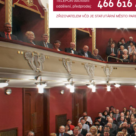
466 616
TELEFON obchodní
oddělení, předprodej:
ZŘIZOVATELEM VČD JE STATUTÁRNÍ MĚSTO PAR