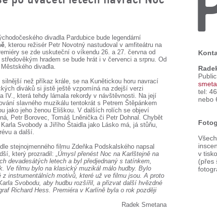
ýchodočeského divadla Pardubice bude legendární
ně
, kterou režisér Petr Novotný nastudoval v amfiteátru na
remiéry se zde uskuteční o víkendu 26. a 27. června od
Konta
 středověkým hradem se bude hrát i v červenci a srpnu. Od
a Městského divadla.
Rade
Publi
 silnější než příkaz krále, se na Kunětickou horu navrací
smeta
kých diváků si jistě ještě vzpomíná na zdejší verzi
tel: 4
 IV., která tehdy lámala rekordy v návštěvnosti. Na její
nebo 
ování slavného muzikálu tentokrát s Petrem Štěpánkem
u jako jeho ženou Eliškou. V dalších rolích se objeví
ná, Petr Borovec, Tomáš Lněnička či Petr Dohnal. Chybět
Fotog
arla Svobody a Jiřího Štaidla jako Lásko má, já stůňu,
évu a další.
Všechn
inscen
podle stejnojmenného filmu Zdeňka Podskalského napsal
v tisk
ší, který prozradil:
„Úmysl přenést Noc na Karlštejně na
ch devadesátých letech a byl předjednaný s tatínkem,
(přes
ek. Ve filmu bylo na klasický muzikál málo hudby. Bylo
fotogr
ě z instrumentálních motivů, které už ve filmu jsou. A proto
Karla Svobodu, aby hudbu rozšířil, a přizvat další hvězdné
ograf Richard Hess. Premiéra v Karlíně byla o rok později
Radek Smetana