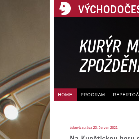
VÝCHODOČES
HOME
PROGRAM
REPERTO
tisková zpráva 23. červen 2021
Na Kunětickou horu s