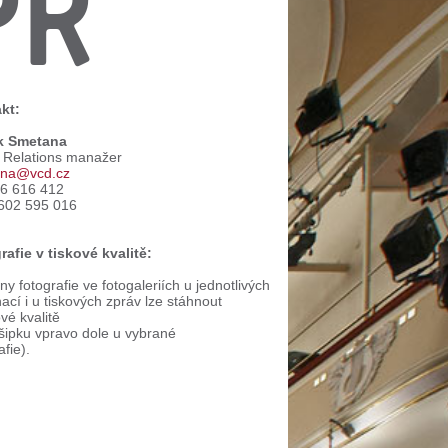
PR
kt:
k Smetana
c Relations manažer
na@vcd.cz
66 616 412
602 595 016
rafie v tiskové kvalitě:
y fotografie ve fotogaleriích u jednotlivých
ací i u tiskových zpráv lze stáhnout
ové kvalitě
 šipku vpravo dole u vybrané
afie).