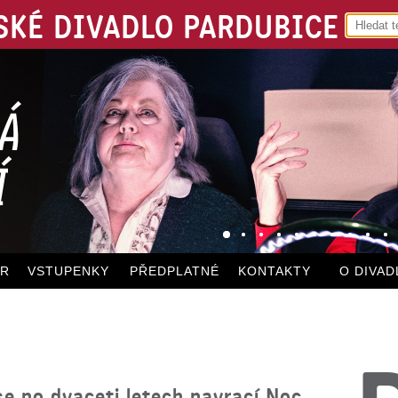
KÉ DIVADLO PARDUBICE
ÁR
VSTUPENKY
PŘEDPLATNÉ
KONTAKTY
O DIVAD
e po dvaceti letech navrací Noc