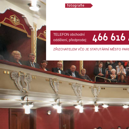
466 616
TELEFON obchodní
oddělení, předprodej:
ZŘIZOVATELEM VČD JE STATUTÁRNÍ MĚSTO PAR