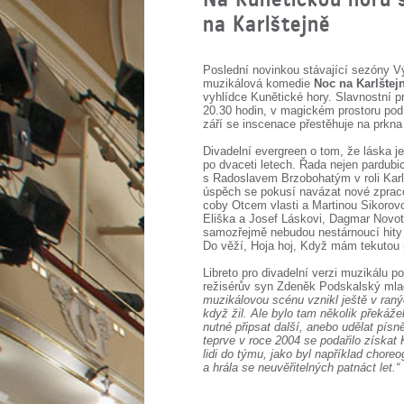
na Karlštejně
Poslední novinkou stávající sezóny V
muzikálová komedie
Noc na Karlštej
vyhlídce Kunětické hory. Slavnostní p
20.30 hodin, v magickém prostoru pod
září se inscenace přestěhuje na prkn
Divadelní evergreen o tom, že láska je
po dvaceti letech. Řada nejen pardubic
s Radoslavem Brzobohatým v roli Karla
úspěch se pokusí navázat nové zprac
coby Otcem vlasti a Martinou Sikorovo
Eliška a Josef Láskovi, Dagmar Novot
samozřejmě nebudou nestárnoucí hity K
Do věží, Hoja hoj, Když mám tekutou r
Libreto pro divadelní verzi muzikálu 
režisérův syn Zdeněk Podskalský mlad
muzikálovou scénu vznikl ještě v raný
když žil. Ale bylo tam několik překáž
nutné připsat další, anebo udělat písn
teprve v roce 2004 se podařilo získat 
lidi do týmu, jako byl například chore
a hrála se neuvěřitelných patnáct let.“