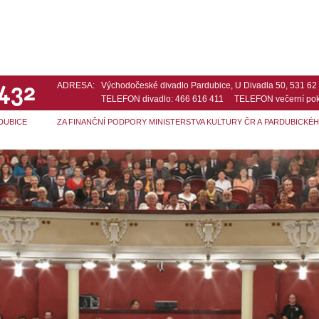
 432
ADRESA:
Východočeské divadlo Pardubice, U Divadla 50, 531 6
TELEFON divadlo: 466 616 411 TELEFON večerní pok
DUBICE
ZA FINANČNÍ PODPORY MINISTERSTVA KULTURY ČR A PARDUBICKÉ