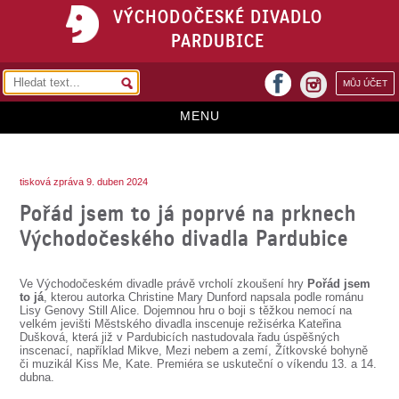
VÝCHODOČESKÉ DIVADLO
PARDUBICE
facebook
MŮJ ÚČET
instagram
MENU
HOME
tisková zpráva 9. duben 2024
PROGRAM
Pořád jsem to já poprvé na prknech
REPERTOÁR
Východočeského divadla Pardubice
VSTUPENKY
Ve Východočeském divadle právě vrcholí zkoušení hry
Pořád jsem
PŘEDPLATNÉ
to já
, kterou autorka Christine Mary Dunford napsala podle románu
Lisy Genovy Still Alice. Dojemnou hru o boji s těžkou nemocí na
velkém jevišti Městského divadla inscenuje režisérka Kateřina
KONTAKTY
Dušková, která již v Pardubicích nastudovala řadu úspěšných
inscenací, například Mikve, Mezi nebem a zemí, Žítkovské bohyně
či muzikál Kiss Me, Kate. Premiéra se uskuteční o víkendu 13. a 14.
O DIVADLE
dubna.