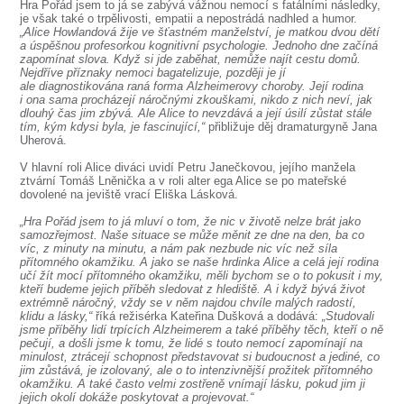
SOUBOR
Hra Pořád jsem to já se zabývá vážnou nemocí s fatálními následky,
je však také o trpělivosti, empatii a nepostrádá nadhled a humor.
„Alice Howlandová žije ve šťastném manželství, je matkou dvou dětí
DÁLE NABÍZÍME
a úspěšnou profesorkou kognitivní psychologie. Jednoho dne začíná
zapomínat slova. Když si jde zaběhat, nemůže najít cestu domů.
Nejdříve příznaky nemoci bagatelizuje, později je jí
ale diagnostikována raná forma Alzheimerovy choroby. Její rodina
i ona sama procházejí náročnými zkouškami, nikdo z nich neví, jak
dlouhý čas jim zbývá. Ale Alice to nevzdává a její úsilí zůstat stále
tím, kým kdysi byla, je fascinující,“
přibližuje děj dramaturgyně Jana
Uherová.
V hlavní roli Alice diváci uvidí Petru Janečkovou, jejího manžela
ztvární Tomáš Lněnička a v roli alter ega Alice se po mateřské
dovolené na jeviště vrací Eliška Lásková.
„Hra Pořád jsem to já mluví o tom, že nic v životě nelze brát jako
samozřejmost. Naše situace se může měnit ze dne na den, ba co
víc, z minuty na minutu, a nám pak nezbude nic víc než síla
přítomného okamžiku. A jako se naše hrdinka Alice a celá její rodina
učí žít mocí přítomného okamžiku, měli bychom se o to pokusit i my,
kteří budeme jejich příběh sledovat z hlediště. A i když bývá život
extrémně náročný, vždy se v něm najdou chvíle malých radostí,
klidu a lásky,“
říká režisérka Kateřina Dušková a dodává:
„Studovali
jsme příběhy lidí trpících Alzheimerem a také příběhy těch, kteří o ně
pečují, a došli jsme k tomu, že lidé s touto nemocí zapomínají na
minulost, ztrácejí schopnost představovat si budoucnost a jediné, co
jim zůstává, je izolovaný, ale o to intenzivnější prožitek přítomného
okamžiku. A také často velmi zostřeně vnímají lásku, pokud jim ji
jejich okolí dokáže poskytovat a projevovat.“