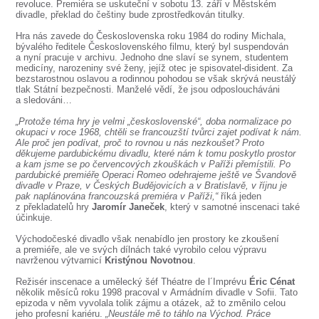
SOUBOR
revoluce. Premiéra se uskuteční v sobotu 13. září v Městském
divadle, překlad do češtiny bude zprostředkován titulky.
DÁLE NABÍZÍME
Hra nás zavede do Československa roku 1984 do rodiny Michala,
bývalého ředitele Československého filmu, který byl suspendován
a nyní pracuje v archivu. Jednoho dne slaví se synem, studentem
medicíny, narozeniny své ženy, jejíž otec je spisovatel-disident. Za
bezstarostnou oslavou a rodinnou pohodou se však skrývá neustálý
tlak Státní bezpečnosti. Manželé vědí, že jsou odposloucháváni
a sledováni…
„Protože téma hry je velmi „československé“, doba normalizace po
okupaci v roce 1968, chtěli se francouzští tvůrci zajet podívat k nám.
Ale proč jen podívat, proč to rovnou u nás nezkoušet? Proto
děkujeme pardubickému divadlu, které nám k tomu poskytlo prostor
a kam jsme se po červencových zkouškách v Paříži přemístili. Po
pardubické premiéře Operaci Romeo odehrajeme ještě ve Švandově
divadle v Praze, v Českých Budějovicích a v Bratislavě, v říjnu je
pak naplánována francouzská premiéra v Paříži,“
říká jeden
z překladatelů hry
Jaromír Janeček
, který v samotné inscenaci také
účinkuje.
Východočeské divadlo však nenabídlo jen prostory ke zkoušení
a premiéře, ale ve svých dílnách také vyrobilo celou výpravu
navrženou výtvarnicí
Kristýnou Novotnou
.
Režisér inscenace a umělecký šéf Théatre de l´Imprévu
Éric Cénat
několik měsíců roku 1998 pracoval v Armádním divadle v Sofii. Tato
epizoda v něm vyvolala tolik zájmu a otázek, až to změnilo celou
jeho profesní kariéru.
„Neustále mě to táhlo na Východ. Práce