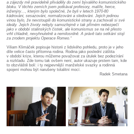
a zájezdy mě pravidelně přiváděly do zemí bývalého komunistického
bloku. V těchto zemích jsem potkával profesory, malíře, herce,
inženýry…, kterým bylo společné, že byli v letech 1970-80
kádrováni, sesazováni, normalizováni a sledováni. Jejich jedinou
vinou bylo, že nevstoupili do komunistické strany a zachovali si své
ideály. Jejich životy nebyly samozřejmě v tak přímém nebezpečí
jako v období stalinských čistek, ale komunismus se na ně přesto
vrhl chladně, nevyhnutelně a nemilosrdně. A právě tato setkání stojí
za zrodem projektu Operace Romeo.“
Viliam Klimáček popisuje historii z lidského pohledu, proto je v jeho
díle velice často přítomna rodina. Rodina jako poslední záštita
v období krize, kterou můžeme považovat za útulek bez podezírání
a rozkladu. Zde tomu tak ovšem není, autor ukazuje prstem tam, kde
to obzvláště bolí: i ty nejpevnější manželské svazky a rodinná
spojení mohou být narušeny totalitní mocí.
Radek Smetana