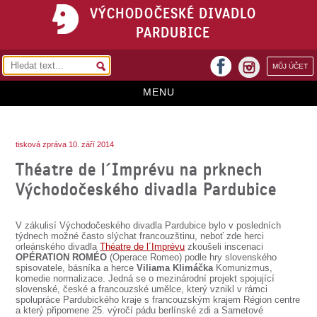
VÝCHODOČESKÉ DIVADLO
PARDUBICE
facebook
MŮJ ÚČET
instagram
MENU
HOME
tisková zpráva 10. září 2014
PROGRAM
Théatre de l´Imprévu na prknech
REPERTOÁR
Východočeského divadla Pardubice
VSTUPENKY
V zákulisí Východočeského divadla Pardubice bylo v posledních
PŘEDPLATNÉ
týdnech možné často slýchat francouzštinu, neboť zde herci
orleánského divadla
Théatre de l´Imprévu
zkoušeli inscenaci
OPÉRATION ROMÉO
(Operace Romeo) podle hry slovenského
KONTAKTY
spisovatele, básníka a herce
Viliama Klimáčka
Komunizmus,
komedie normalizace. Jedná se o mezinárodní projekt spojující
slovenské, české a francouzské umělce, který vznikl v rámci
O DIVADLE
spolupráce Pardubického kraje s francouzským krajem Région centre
a který připomene 25. výročí pádu berlínské zdi a Sametové