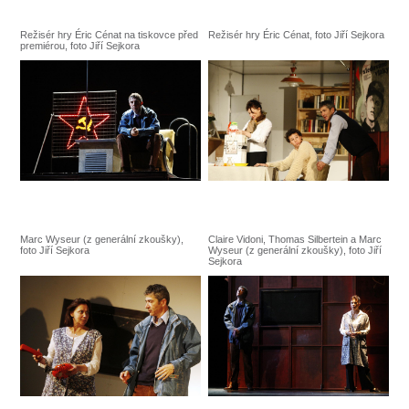
Režisér hry Éric Cénat na tiskovce před
Režisér hry Éric Cénat, foto Jiří Sejkora
premiérou, foto Jiří Sejkora
Marc Wyseur (z generální zkoušky),
Claire Vidoni, Thomas Silbertein a Marc
foto Jiří Sejkora
Wyseur (z generální zkoušky), foto Jiří
Sejkora