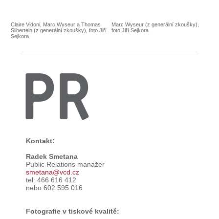
Claire Vidoni, Marc Wyseur a Thomas
Marc Wyseur (z generální zkoušky),
Silbertein (z generální zkoušky), foto Jiří
foto Jiří Sejkora
Sejkora
PR
Kontakt:
Radek Smetana
Public Relations manažer
smetana@vcd.cz
tel: 466 616 412
nebo 602 595 016
Fotografie v tiskové kvalitě: