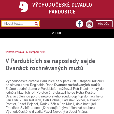
VÝCHODOČESKÉ DIVADLO
PARDUBICE
facebook
MŮJ ÚČET
instagram
MENU
HOME
tisková zpráva 26. listopad 2014
PROGRAM
V Pardubicích se naposledy sejde
REPERTOÁR
Dvanáct rozhněvaných mužů
VSTUPENKY
Východočeské divadlo Pardubice se v pátek 28. listopadu rozloučí
PŘEDPLATNÉ
se slavnou hrou Reginalda Rose
Dvanáct rozhněvaných mužů
.
Známé soudní drama v Pardubicích režíroval Petr Kracik, který do
jedné z hlavních rolí Porotce č. 8 obsadil herce Petra Kostku.
KONTAKTY
Dvanáctičlennou porotu newyorského soudu doplňují domácí herci
Jan Hyhlík, Jiří Kalužný, Petr Dohnal, Ladislav Špiner, Alexandr
Postler, Josef Pejchal, Radek Žák a Jan Musil, dále hostující
O DIVADLE
František Švihlík a dnes již hostující bývalí členové souboru
Východočeského divadla Pavel Novotný a Josef Vrána.