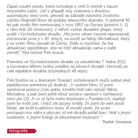
SOUBOR
Zápas soudní poroty, která rozhoduje o vině či nevině v kauze
úmyslného zabití, což v případě viny znamená v Americe
DÁLE NABÍZÍME
automaticky trest smrti, převedl na základě vlastního životního
zážitku Reginald Rose do podoby televizního dramatu. V polovině 50.
let pak vznikl film nominovaný v roce 1957 na Oscara (porotce č. 11
v něm hrál Jiří Voskovec), z něhož vzešel divadelní přepis, který
uvádí i Východočeské divadlo.
„Hru jsme nikam časově neposouvali,
inscenovali jsme ji v 50. letech, na rozdíl od Nikity Michalkova, který
ji ve svém filmu zasadil do Čečny. Stále si myslíme, že hra
aktualizaci nepotřebuje, ona se totiž aktualizuje sama o sobě
zevnitř,“
říká režisér Petr Kracik.
Premiéra ve Východočeském divadle se uskutečnila 7. ledna 2012
a inscenace během svého uvádění na prknech divadel i festivalů po
celé republice dosáhla úctyhodných 48 repríz.
Petr Kostka se s dramatem Dvanáct rozhněvaných mužů setkal před
pardubickou premiérou již dvakrát:
„V ruském filmu 12 jsem
namlouval porotce číslo jedna, kterého hrál sám režisér Nikita
Michalkov, a pak jsem ještě téhož porotce namluvil v rozhlasové
verzi pro CD. A co se týče mého hostování v Pardubicích, nepřijal
jsem ho kvůli zeti, i když zlé jazyky tvrdily, že jsem ho sem jezdil
hlídat, ale kvůli kvalitnímu textu. A rovněž proto, že vzdor
postupujícímu věku a ubývání sil mě divadlo pořád baví. Hrát s jiným
souborem, s jinými kolegy je oboustranně inspirující.“
Radek Smetana