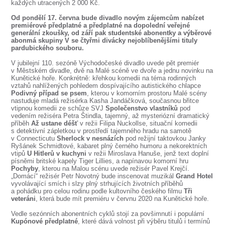
SOUBOR
každých utracených 2 000 Kč.
Od pondělí 17. června bude divadlo novým zájemcům nabízet
DÁLE NABÍZÍME
premiérové předplatné a předplatné na dopolední veřejné
generální zkoušky, od září pak studentské abonentky a výběrové
abonmá skupiny V se čtyřmi divácky nejoblíbenějšími tituly
pardubického souboru.
V jubilejní 110. sezóně Východočeské divadlo uvede pět premiér
v Městském divadle, dvě na Malé scéně ve dvoře a jednu novinku na
Kunětické hoře. Konkrétně: křehkou komedii na téma rodinných
vztahů nahlížených pohledem dospívajícího autistického chlapce
Podivný případ se psem
, kterou v komorním prostoru Malé scény
nastuduje mladá režisérka Kasha Jandáčková, současnou břitce
vtipnou komedii ze schůze SVJ
Společenstvo vlastníků
pod
vedením režiséra Petra Štindla, tajemný, až mysteriózní dramatický
příběh
Až ustane déšť
v režii Filipa Nuckollse, situační komedii
s detektivní zápletkou v prostředí tajemného hradu na samotě
v Connecticutu
Sherlock v nesnázích
pod režijní taktovkou Janky
Ryšánek Schmidtové, kabaret plný černého humoru a nekorektních
vtipů
U Hitlerů v kuchyni
v režii Miroslava Hanuše, jenž text doplní
písněmi britské kapely Tiger Lillies, a napínavou komorní hru
Pochyby
, kterou na Malou scénu uvede režisér Pavel Krejčí.
„Domácí“ režisér Petr Novotný bude inscenovat muzikál
Grand Hotel
vyvolávající smích i slzy plný strhujících životních příběhů
a pohádku pro celou rodinu podle kultovního českého filmu
Tři
veteráni
, která bude mít premiéru v červnu 2020 na Kunětické hoře.
Vedle sezónních abonentních cyklů stojí za povšimnutí i populární
Kupónové předplatné
, které dává volnost při výběru titulů i termínů