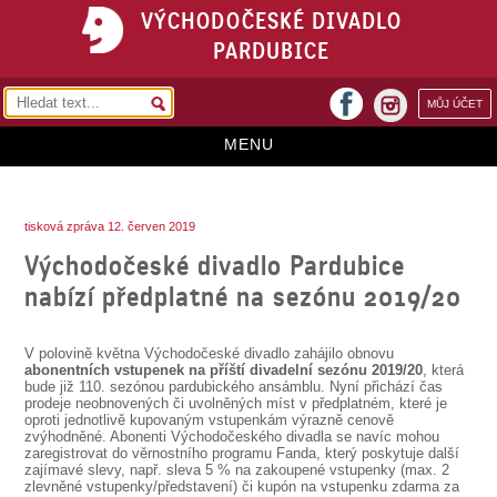
VÝCHODOČESKÉ DIVADLO
PARDUBICE
facebook
MŮJ ÚČET
instagram
MENU
HOME
tisková zpráva 12. červen 2019
PROGRAM
Východočeské divadlo Pardubice
REPERTOÁR
nabízí předplatné na sezónu 2019/20
VSTUPENKY
V polovině května Východočeské divadlo zahájilo obnovu
PŘEDPLATNÉ
abonentních vstupenek na příští divadelní sezónu 2019/20
, která
bude již 110. sezónou pardubického ansámblu. Nyní přichází čas
prodeje neobnovených či uvolněných míst v předplatném, které je
KONTAKTY
oproti jednotlivě kupovaným vstupenkám výrazně cenově
zvýhodněné. Abonenti Východočeského divadla se navíc mohou
zaregistrovat do věrnostního programu Fanda, který poskytuje další
O DIVADLE
zajímavé slevy, např. sleva 5 % na zakoupené vstupenky (max. 2
zlevněné vstupenky/představení) či kupón na vstupenku zdarma za