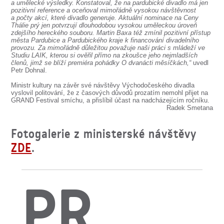
SOUBOR
a umělecké výsledky. Konstatoval, že na pardubické divadlo má jen
pozitivní reference a oceňoval mimořádně vysokou návštěvnost
a počty akcí, které divadlo generuje. Aktuální nominace na Ceny
DÁLE NABÍZÍME
Thálie prý jen potvrzují dlouhodobou vysokou uměleckou úroveň
zdejšího hereckého souboru. Martin Baxa též zmínil pozitivní přístup
města Pardubice a Pardubického kraje k financování divadelního
provozu. Za mimořádně důležitou považuje naši práci s mládeží ve
Studiu LAIK, kterou si ověřil přímo na zkoušce jeho nejmladších
členů, jimž se blíží premiéra pohádky O dvanácti měsíčkách,“
uvedl
Petr Dohnal.
Ministr kultury na závěr své návštěvy Východočeského divadla
vyslovil politování, že z časových důvodů prozatím nemohl přijet na
GRAND Festival smíchu, a přislíbil účast na nadcházejícím ročníku.
Radek Smetana
Fotogalerie z ministerské návštěvy
ZDE
.
PR