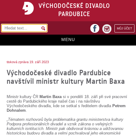
VÝCHODOČESKÉ DIVADLO
PARDUBICE
facebook
MŮJ ÚČET
instagram
MENU
HOME
tisková zpráva 19. září 2023
PROGRAM
Východočeské divadlo Pardubice
REPERTOÁR
navštívil ministr kultury Martin Baxa
VSTUPENKY
Ministr kultury ČR
Martin Baxa
si v pondělí 18. září při své pracovní
PŘEDPLATNÉ
cestě do Pardubického kraje našel čas i na návštěvu
Východočeského divadla, kde se setkal s ředitelem divadla
Petrem
Dohnalem
.
KONTAKTY
„Tématem rozhovorů byla problematika grantu ministerstva kultury
Podpora profesionálních divadel a vznik zákona o veřejných
O DIVADLE
kulturních isntitucích. Ministr pak obdivoval krásnou a udržovanou
historickou budovu divadla a velmi pochvaloval jeho ekonomické