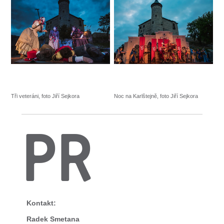
Tři veteráni, foto Jiří Sejkora
Noc na Karlštejně, foto Jiří Sejkora
PR
Kontakt:
Radek Smetana