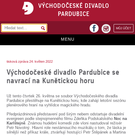
VÝCHODOČESKÉ DIVADLO
PARDUBICE
facebook
MŮJ ÚČET
instagram
MENU
HOME
tisková zpráva 24. květen 2022
PROGRAM
Východočeské divadlo Pardubice se
REPERTOÁR
navrací na Kunětickou horu
VSTUPENKY
Už tento čtvrtek 26. května se soubor Východočeského divadla
PŘEDPLATNÉ
Pardubice přestěhuje na Kunětickou horu, kde zahájí letošní sezónu
plenérového hraní na vyhlídce magického hradu.
KONTAKTY
Předprázdninová představení pod širým nebem odstartuje divadelní
evergreen podle stejnojmenného filmu Zdeňka Podskalského
Noc na
Karlštejně
. Známou hudební komedii zde vloni nastudoval režisér
O DIVADLE
Petr Novotný. Hlavní role nestárnoucího muzikálu o tom, že láska je
silnější než příkaz krále, ztvárňují hostující Petr Štěpánek a Martina