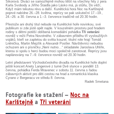
SOUBOR
Sikorová. Diváci se samozřejmě mohou těšit na všechny hity z pera
Karla Svobody a Jiřího Štaidla jako Lásko má, já stůňu, Do věží,
Když mám tekutou révu a další. Kunětická hora Noc na Karlštejně
DÁLE NABÍZÍME
poprvé nabídne 26.–28. května, reprízy se pak uskuteční 17.–19.,
24.–26. a 30. června a 1.–3. července tradičně od 20.30 hodin.
Přestože ani druhý titul nebude na Kunětické hoře novinkou, své
publikum si zde jistě opět najde. V kouzelném prostoru pod hradem
rodiny s dětmi potěší oblíbená komediální pohádka
Tři veteráni
rovněž v režii Petra Novotného. V zábavném příběhu tří vysloužilých
vojáků, kteří se zapletou do světa kouzel, titulní role hrají Tomáš
Lněnička, Martin Mejzlík a Alexandr Postler. Návštěvníci nebudou
ochuzeni ani o písničku „Není nutno…“ skladatele Jaroslava Uhlíře,
kterou si spolu s herci budou moci společně zanotovat. Reprízy jsou
naplánovány na 7.–9. července rovněž od 20.30 hodin.
Letní představení Východočeského divadla na Kunětické hoře doplní
ještě koncert Anety Langerové z turné Dvě slunce v pondělí 13.
června, pohádka Ferda Mravenec v sobotu 11. června s řadou
zábavných aktivit pro děti cestou na hrad a romantická klasika
Cyrano z Bergeracu ve středu 8. června.
Radek Smetana
Fotografie ke stažení –
Noc na
Karlštejně
a
Tři veteráni