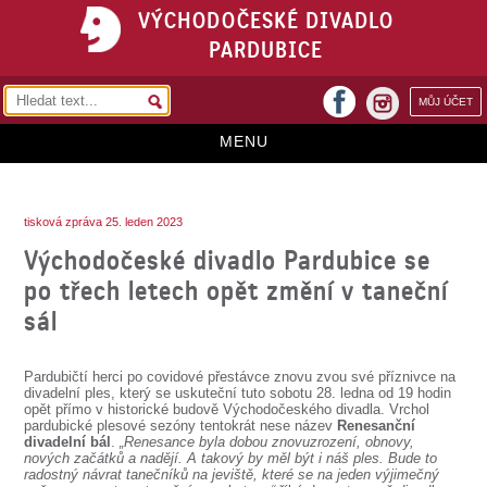
VÝCHODOČESKÉ DIVADLO
PARDUBICE
facebook
MŮJ ÚČET
instagram
MENU
HOME
tisková zpráva 25. leden 2023
PROGRAM
Východočeské divadlo Pardubice se
REPERTOÁR
po třech letech opět změní v taneční
sál
VSTUPENKY
PŘEDPLATNÉ
Pardubičtí herci po covidové přestávce znovu zvou své příznivce na
divadelní ples, který se uskuteční tuto sobotu 28. ledna od 19 hodin
KONTAKTY
opět přímo v historické budově Východočeského divadla. Vrchol
pardubické plesové sezóny tentokrát nese název
Renesanční
divadelní bál
.
„Renesance byla dobou znovuzrození, obnovy,
O DIVADLE
nových začátků a nadějí. A takový by měl být i náš ples. Bude to
radostný návrat tanečníků na jeviště, které se na jeden výjimečný