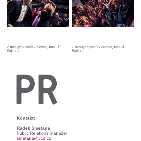
Z minulých plesů v divadle, foto Jiří
Z minulých plesů v divadle, foto Jiří
Sejkora
Sejkora
PR
Kontakt:
Radek Smetana
Public Relations manažer
smetana@vcd.cz