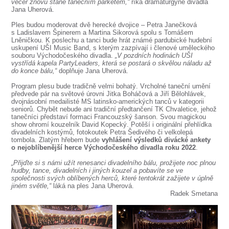
SOUBOR
večer znovu stane tanečním parketem,“
říká dramaturgyně divadla
Jana Uherová.
DÁLE NABÍZÍME
Ples budou moderovat dvě herecké dvojice – Petra Janečková
s Ladislavem Špinerem a Martina Sikorová spolu s Tomášem
Lněničkou. K poslechu a tanci bude hrát známé pardubické hudební
uskupení UŠI Music Band, s kterým zazpívají i členové uměleckého
souboru Východočeského divadla.
„V pozdních hodinách UŠI
vystřídá kapela PartyLeaders, která se postará o skvělou náladu až
do konce bálu,“
doplňuje Jana Uherová.
Program plesu bude tradičně velmi bohatý. Vrcholné taneční umění
předvede pár na světové úrovni Jitka Boháčová a Jiří Bělohlávek,
dvojnásobní medailisté MS latinsko-amerických tanců v kategorii
seniorů. Chybět nebude ani tradiční předtančení TK Chvaletice, jehož
tanečníci představí formaci Francouzský šanson. Svou magickou
show ohromí kouzelník David Kopecký. Potěší i originální přehlídka
divadelních kostýmů, fotokoutek Petra Šedivého či velkolepá
tombola. Zlatým hřebem bude
vyhlášení výsledků divácké ankety
o nejoblíbenější herce Východočeského divadla roku 2022
.
„Přijďte si s námi užít renesanci divadelního bálu, prožijete noc plnou
hudby, tance, divadelních i jiných kouzel a pobavíte se ve
společnosti svých oblíbených herců, které tentokrát zažijete v úplně
jiném světle,“
láká na ples Jana Uherová.
Radek Smetana