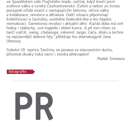
SOUBOR
ve Španělském sále Pražského hradu, začíná, když končí první
světová válka a vzniká Československo. Euforii a radost ze života
postupně střídá strach z nastupujícího fašismu, ničivá válka
DÁLE NABÍZÍME
a kolaborace, revoluce a diktatura. Další situace připomínají
kolektivizaci a častušky, uvolněná šedesátá léta a éru hippies,
normalizaci, Sametovou revoluci i aktuální dění. Každá doba má své
hrdiny i slabochy, své tragédie i dobré konce. A při tom všem se
tančí valčík, swing, chatanuga, rokenrol, tango, čača, disko a techno
na nejslavnější dobové hity,“
přibližuje hru dramaturgyně Jana
Uherová.
Sobotní 18. repríza Tančírny se ponese ve slavnostním duchu,
přítomné diváky čeká navíc i stovka překvapení!
Radek Smetana
PR