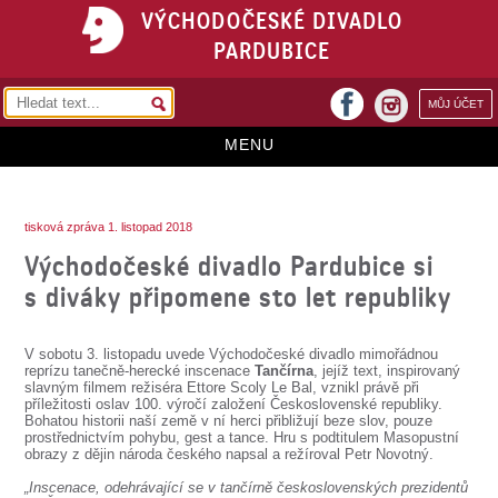
VÝCHODOČESKÉ DIVADLO
PARDUBICE
facebook
MŮJ ÚČET
instagram
MENU
HOME
tisková zpráva 1. listopad 2018
PROGRAM
Východočeské divadlo Pardubice si
REPERTOÁR
s diváky připomene sto let republiky
VSTUPENKY
V sobotu 3. listopadu uvede Východočeské divadlo mimořádnou
PŘEDPLATNÉ
reprízu tanečně-herecké inscenace
Tančírna
, jejíž text, inspirovaný
slavným filmem režiséra Ettore Scoly Le Bal, vznikl právě při
příležitosti oslav 100. výročí založení Československé republiky.
KONTAKTY
Bohatou historii naší země v ní herci přibližují beze slov, pouze
prostřednictvím pohybu, gest a tance. Hru s podtitulem Masopustní
obrazy z dějin národa českého napsal a režíroval Petr Novotný.
O DIVADLE
„Inscenace, odehrávající se v tančírně československých prezidentů