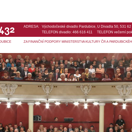
 432
ADRESA:
Východočeské divadlo Pardubice, U Divadla 50, 531 6
TELEFON divadlo: 466 616 411 TELEFON večerní pok
DUBICE
ZA FINANČNÍ PODPORY MINISTERSTVA KULTURY ČR A PARDUBICKÉ