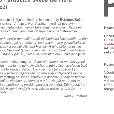
oží
obotu 11. října rozloučí s inscenací hry
Blázinec Boží
,
indřicha IV. napsal Petr Abraham, jenž už pod svým
a pardubickém jevišti také sám inscenoval. Hlavní roli
Konta
islav Špiner, jeho ženu Margot Karolína Šafránková.
Rade
tl několik materiálů, které mi Jindřicha Navarského trochu
Publi
 osobnost, jak ve vztazích se ženami, tak v geopolitických
smeta
avarry a pohnul dějinami Francie. A jeho potomci už jen
tel: 4
ky. Sledovat tyhle souvislosti mě moc bavilo. Jindřich je
nebo 
zůstane v paměti,“
svěřil se před derniérou Ladislav Špiner.
 pravém slova smyslu.
„Autor si z Mannova románu vybral
Fotog
inku – cestu mladého Jindřicha na trůn válečnou vřavou bojů
a s Markétou z Valois, který se měl stát symbolickým
Všechn
se v jeden z nejkrvavějších masakrů v dějinách Francie,
inscen
dramaturgyně Jana Pithartová a dodává:
„Mladý následník
v tisk
odl se vládnout v toleranci a míru. Na pár let se mu to
e, kteří se ho snažili sprovodit ze světa. Děj hry začíná
(přes
ů. Raněný Jindřich neví, zda se dožije rána, a ze tmy
fotogr
života…“
Radek Smetana