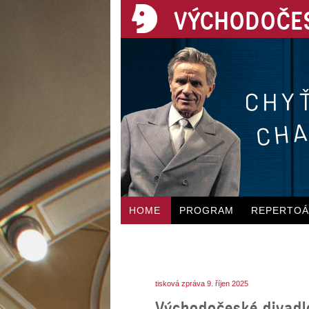
VÝCHODOČES
HOME
PROGRAM
REPERTO
tisková zpráva 9. říjen 2025
Východočeské divadl