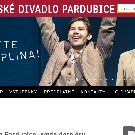
KÉ DIVADLO PARDUBICE
ÁR
VSTUPENKY
PŘEDPLATNÉ
KONTAKTY
O DIVAD
o Pardubice uvede derniéru