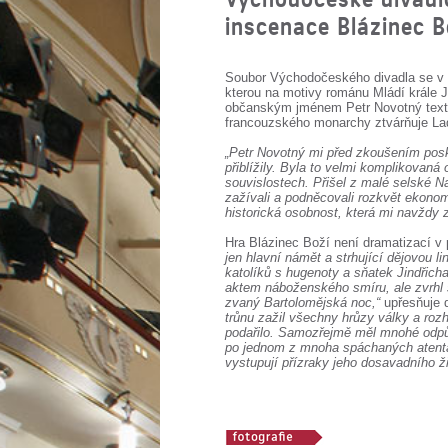
inscenace Blázinec B
Soubor Východočeského divadla se v s
kterou na motivy románu Mládí krále J
občanským jménem Petr Novotný text n
francouzského monarchy ztvárňuje Lad
„Petr Novotný mi před zkoušením posky
přiblížily. Byla to velmi komplikovaná
souvislostech. Přišel z malé selské N
zažívali a podněcovali rozkvět ekonomi
historická osobnost, která mi navždy 
Hra Blázinec Boží není dramatizací v
jen hlavní námět a strhující dějovou l
katolíků s hugenoty a sňatek Jindřich
aktem náboženského smíru, ale zvrhl 
zvaný Bartolomějská noc,“
upřesňuje 
trůnu zažil všechny hrůzy války a rozh
podařilo. Samozřejmě měl mnohé odpůrc
po jednom z mnoha spáchaných atentát
vystupují přízraky jeho dosavadního 