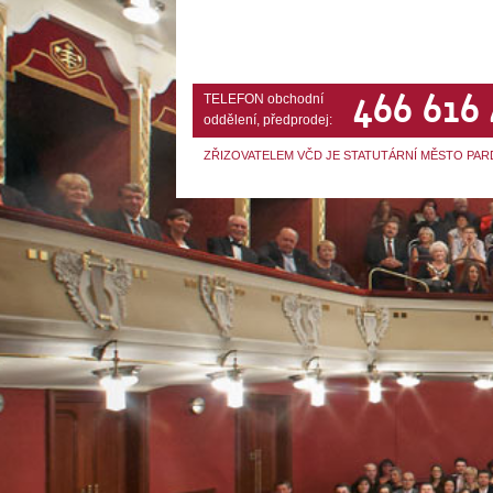
466 616
TELEFON obchodní
oddělení, předprodej:
ZŘIZOVATELEM VČD JE STATUTÁRNÍ MĚSTO PAR