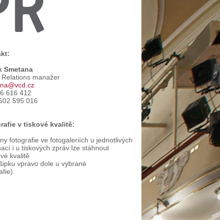
PR
kt:
k Smetana
c Relations manažer
na@vcd.cz
66 616 412
602 595 016
rafie v tiskové kvalitě:
y fotografie ve fotogaleriích u jednotlivých
ací i u tiskových zpráv lze stáhnout
ové kvalitě
 šipku vpravo dole u vybrané
afie).