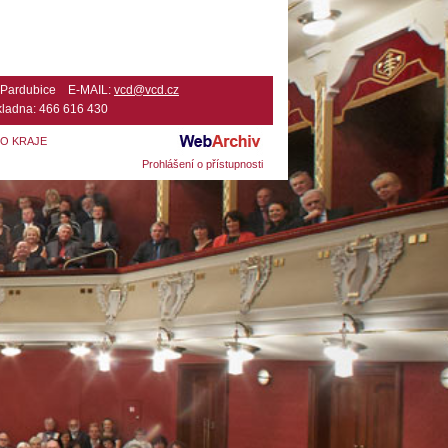
2 Pardubice E-MAIL:
vcd@vcd.cz
ladna: 466 616 430
HO KRAJE
Prohlášení o přístupnosti